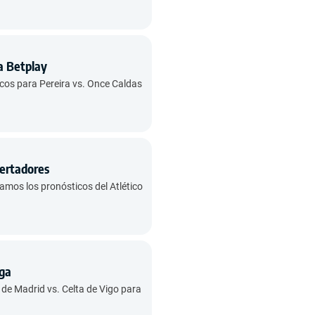
a Betplay
cos para Pereira vs. Once Caldas
bertadores
ramos los pronósticos del Atlético
iga
 de Madrid vs. Celta de Vigo para