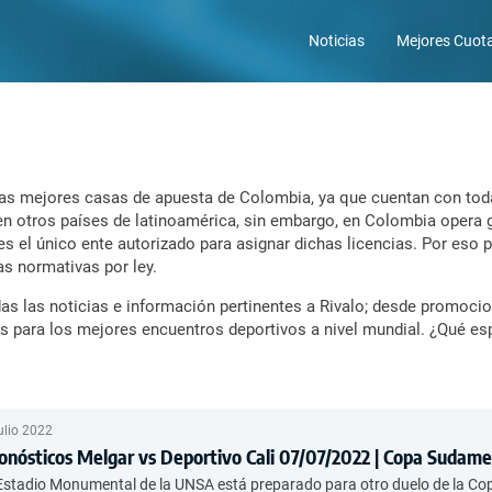
Noticias
Mejores Cuot
as mejores casas de apuesta de Colombia, ya que cuentan con toda 
en otros países de latinoamérica, sin embargo, en Colombia opera g
 el único ente autorizado para asignar dichas licencias. Por eso
s normativas por ley.
as las noticias e información pertinentes a Rivalo; desde promocio
s para los mejores encuentros deportivos a nivel mundial. ¿Qué es
julio 2022
onósticos Melgar vs Deportivo Cali 07/07/2022 | Copa Sudame
 Estadio Monumental de la UNSA está preparado para otro duelo de la Co