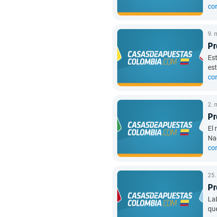
co
9. 
Pr
Es
es
co
2. 
Pr
El 
Nac
co
25.
Pr
LaL
que