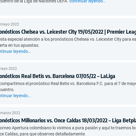
cuentro de la Liga de Naciones UEFA.
continuar leyendo…
 mayo 2022
onósticos Chelsea vs. Leicester City 19/05/2022 | Premier Lea
sta especial atención a los pronósticos Chelsea vs. Leicester City para e
erta en tus apuestas.
ntinuar leyendo…
mayo 2022
onósticos Real Betis vs. Barcelona 07/05/22 – LaLiga
compartimos el pronóstico Real Betis vs. Barcelona F.C. para el 7 de ma
cuentro.
ntinuar leyendo…
 marzo 2022
onósticos Millonarios vs. Once Caldas 18/03/2022 – Liga Betpl
torneo Apertura colombiano lo vivimos a pura pasión y aquí te traemos lo
ce Caldas, para que observes detalladamente.