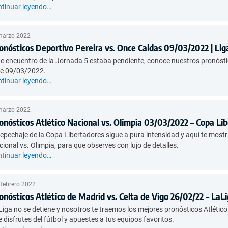
ntinuar leyendo…
marzo 2022
onósticos Deportivo Pereira vs. Once Caldas 09/03/2022 | Lig
te encuentro de la Jornada 5 estaba pendiente, conoce nuestros pronósti
te 09/03/2022.
ntinuar leyendo…
marzo 2022
onósticos Atlético Nacional vs. Olimpia 03/03/2022 – Copa Li
repechaje de la Copa Libertadores sigue a pura intensidad y aquí te most
ional vs. Olimpia, para que observes con lujo de detalles.
ntinuar leyendo…
 febrero 2022
onósticos Atlético de Madrid vs. Celta de Vigo 26/02/22 – LaL
iga no se detiene y nosotros te traemos los mejores pronósticos Atlético
 disfrutes del fútbol y apuestes a tus equipos favoritos.