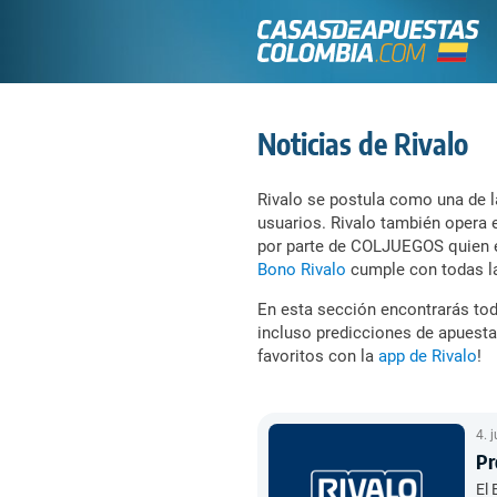
Noticias de Rivalo
Rivalo se postula como una de l
usuarios. Rivalo también opera 
por parte de COLJUEGOS quien es
Bono Rivalo
cumple con todas la
En esta sección encontrarás tod
incluso predicciones de apuesta
favoritos con la
app de Rivalo
!
4. 
Pr
El