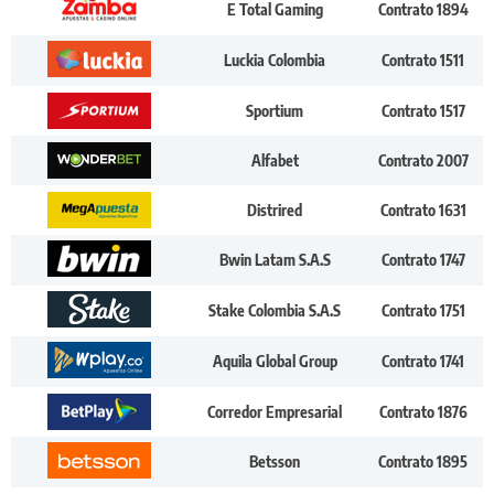
E Total Gaming
Contrato 1894
Luckia Colombia
Contrato 1511
Sportium
Contrato 1517
Alfabet
Contrato 2007
Distrired
Contrato 1631
Bwin Latam S.A.S
Contrato 1747
Stake Colombia S.A.S
Contrato 1751
Aquila Global Group
Contrato 1741
Corredor Empresarial
Contrato 1876
Betsson
Contrato 1895