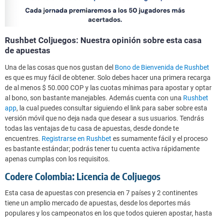
Rushbet Coljuegos: Nuestra opinión sobre esta casa
de apuestas
Una de las cosas que nos gustan del
Bono de Bienvenida de Rushbet
es que es muy fácil de obtener. Solo debes hacer una primera recarga
de al menos $ 50.000 COP y las cuotas mínimas para apostar y optar
al bono, son bastante manejables. Además cuenta con una
Rushbet
app
, la cual puedes consultar siguiendo el link para saber sobre esta
versión móvil que no deja nada que desear a sus usuarios. Tendrás
todas las ventajas de tu casa de apuestas, desde donde te
encuentres.
Registrarse en Rushbet
es sumamente fácil y el proceso
es bastante estándar; podrás tener tu cuenta activa rápidamente
apenas cumplas con los requisitos.
Codere Colombia: Licencia de Coljuegos
Esta casa de apuestas con presencia en 7 países y 2 continentes
tiene un amplio mercado de apuestas, desde los deportes más
populares y los campeonatos en los que todos quieren apostar, hasta