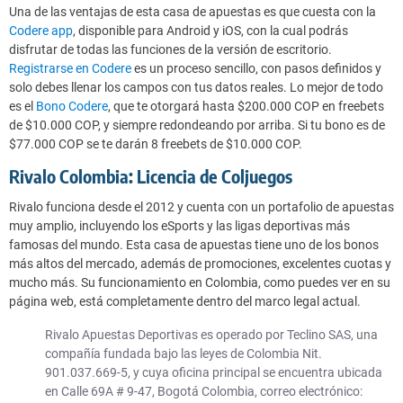
Una de las ventajas de esta casa de apuestas es que cuesta con la
Codere app
, disponible para Android y iOS, con la cual podrás
disfrutar de todas las funciones de la versión de escritorio.
Registrarse en Codere
es un proceso sencillo, con pasos definidos y
solo debes llenar los campos con tus datos reales. Lo mejor de todo
es el
Bono Codere
, que te otorgará hasta $200.000 COP en freebets
de $10.000 COP, y siempre redondeando por arriba. Si tu bono es de
$77.000 COP se te darán 8 freebets de $10.000 COP.
Rivalo Colombia: Licencia de Coljuegos
Rivalo funciona desde el 2012 y cuenta con un portafolio de apuestas
muy amplio, incluyendo los eSports y las ligas deportivas más
famosas del mundo. Esta casa de apuestas tiene uno de los bonos
más altos del mercado, además de promociones, excelentes cuotas y
mucho más. Su funcionamiento en Colombia, como puedes ver en su
página web, está completamente dentro del marco legal actual.
Rivalo Apuestas Deportivas es operado por Teclino SAS, una
compañía fundada bajo las leyes de Colombia Nit.
901.037.669-5, y cuya oficina principal se encuentra ubicada
en Calle 69A # 9-47, Bogotá Colombia, correo electrónico: