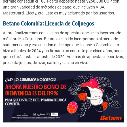
permite conseguir el 100% de tu depósito hasta $250.000 COP con
una gran variedad de métodos de pago, que incluyen VISA,
MasterCard, Efecty, etc. Esto es muy aclamado por los usuarios.
Betano Colombia: Licencia de Coljuegos
Ahora finalizaremos con la casa de apuestas que se ha incorporado
más tarde a Coljuegos. Betano se ha ido incorporando al mercado
sudamericano y era cuestión de tiempo que llegase a Colombia. Lo
hizo a finales de 2024 y ha firmado un contrato por cinco años, por lo
que estará hasta el agosto de 2029. Además de apuestas deportivas,
presenta juegos, de azar, casino y casino en vivo.