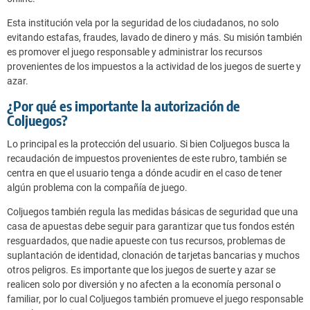
Esta institución vela por la seguridad de los ciudadanos, no solo
evitando estafas, fraudes, lavado de dinero y más. Su misión también
es promover el juego responsable y administrar los recursos
provenientes de los impuestos a la actividad de los juegos de suerte y
azar.
¿Por qué es importante la autorización de
Coljuegos?
Lo principal es la protección del usuario. Si bien Coljuegos busca la
recaudación de impuestos provenientes de este rubro, también se
centra en que el usuario tenga a dónde acudir en el caso de tener
algún problema con la compañía de juego.
Coljuegos también regula las medidas básicas de seguridad que una
casa de apuestas debe seguir para garantizar que tus fondos estén
resguardados, que nadie apueste con tus recursos, problemas de
suplantación de identidad, clonación de tarjetas bancarias y muchos
otros peligros. Es importante que los juegos de suerte y azar se
realicen solo por diversión y no afecten a la economía personal o
familiar, por lo cual Coljuegos también promueve el juego responsable