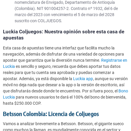
nomenclatura de Envigado, Departamento de Antioquía
(Colombia). NIT 901004257-2. Contrato nº 1932, del 6 de
marzo del 2023 con vencimiento el 5 de marzo del 2028
suscrito con COLJUEGOS.
Luckia Coljuegos: Nuestra opinión sobre esta casa de
apuestas
Esta casa de apuestas tiene una interfaz que facilita mucho la
navegación, además de disfrutar de una variedad de opciones para
apostar que garantiza que la diversión nunca termine.
Registrarse en
Luckia
es sencillo y seguro, recuerda que debes aportar tus datos
reales para que tu cuenta sea aprobada y puedas comenzar a
apostar. Además, ya está disponible la
Luckia app
, aunque su versión
móvil no deja nada que desear a la app o la versión de escritorio, así
que disfrutarás desde donde te encuentres. Por si fuera poco, el
Bono
Luckia
para nuevos usuarios te dará el 100% del bono de bienvenida,
hasta $250.000 COP.
Betsson Colombia: Licencia de Coljuegos
Vamos a analizar brevemente a Betsson. Betsson, el gigante sueco
como muchos la llaman, es mundialmente conocida en el sector y