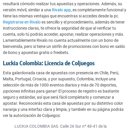
resultará cómodo realizar tus apuestas y operaciones. Además, su
versión móvil, similar a una
Rivalo app
, es completamente funcional y
tiene las mismas ventajas que encuentras si accedes desde la pc.
Registrarse en Rivalo
es sencillo y el procedimiento, además de tener
instrucciones claras, te ofrece la seguridad de que al verificar tu
cuenta, solo tú podrás acceder, apostar, realizar operaciones y más.
Lamentablemente Rivalo no cuenta actualmente con un bono de
bienvenida, pero sí tiene un sinfín de promociones con bono en saldo
de bono y apuestas gratis o freebets.
Luckia Colombia: Licencia de Coljuegos
Esta galardonada casa de apuestas con presencia en Chile, Perú,
Malta, Portugal, Croacia, y por supuesto, Colombia, incluye una
selección de más de 1000 eventos diarios y más de 70 deportes,
¡opciones infinitas para ganar! El proceso de registro es bastante
seguro y estándar, así que será fácil completarlo y comenzar a
apostar. Reconocerás esta casa de apuestas por su distintivo color
naranja y una interfaz clara y limpia, y también en su página podrás
ver la autorización de Coljuegos:
LUCKIA COLOMBIA SAS. Calle 26 Sur nº 48-41 de la