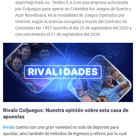
soporte@rivalo.co. Teclino S.A.S es una empresa autorizada
por Coljuegos para operar en Colombia los Juegos de Suerte y
Azar Novedosos, en la modalidad de Juegos Operados por
Internet, según la licencia otorgada a través del Contrato de
Concesión No 1997 suscrito el día 25 de septiembre del 2023 y
con vencimiento el 27 de septiembre del 2026.
Rivalo Coljuegos: Nuestra opinión sobre esta casa de
apuestas
Rivalo
cuenta con una gran variedad no solo de deportes para
apostar, sino también de métodos de ingresos y retiros, por lo cual