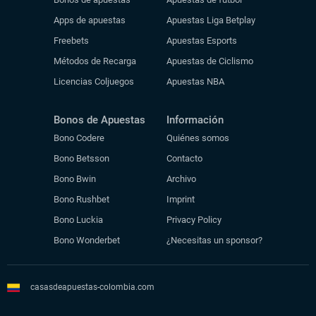
Apps de apuestas
Apuestas Liga Betplay
Freebets
Apuestas Esports
Métodos de Recarga
Apuestas de Ciclismo
Licencias Coljuegos
Apuestas NBA
Bonos de Apuestas
Información
Bono Codere
Quiénes somos
Bono Betsson
Contacto
Bono Bwin
Archivo
Bono Rushbet
Imprint
Bono Luckia
Privacy Policy
Bono Wonderbet
¿Necesitas un sponsor?
casasdeapuestas-colombia.com