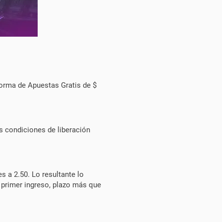
 forma de Apuestas Gratis de $
s condiciones de liberación
s a 2.50. Lo resultante lo
u primer ingreso, plazo más que