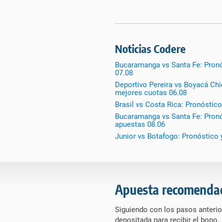
Noticias Codere
Bucaramanga vs Santa Fe: Pronó
07.08
Deportivo Pereira vs Boyacá Chi
mejores cuotas 06.08
Brasil vs Costa Rica: Pronóstic
Bucaramanga vs Santa Fe: Pronó
apuestas 08.06
Junior vs Botafogo: Pronóstico 
Apuesta recomendad
Siguiendo con los pasos anterio
depositada para recibir el bono