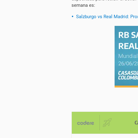
semana es:
Salzburgo vs Real Madrid: Pr
C