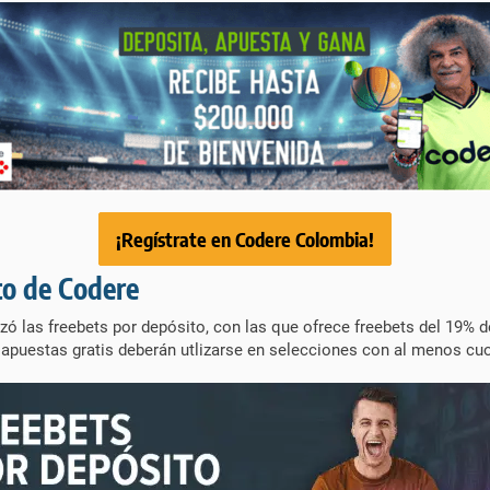
¡Regístrate en Codere Colombia!
to de Codere
zó las freebets por depósito, con las que ofrece freebets del 19% 
puestas gratis deberán utlizarse en selecciones con al menos cuo