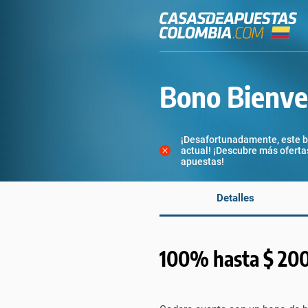
Bono Bienve
¡Desafortunadamente, este bo
actual! ¡Descubre más ofert
apuestas!
Detalles
100% hasta $ 20