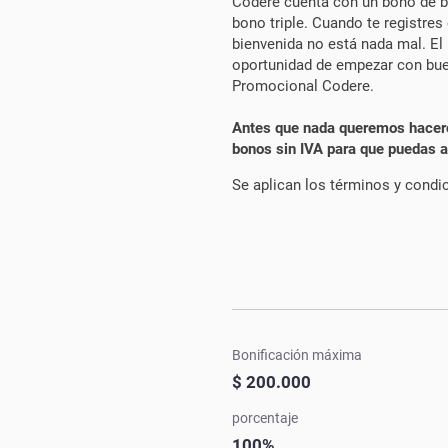
Codere cuenta con un bono de bi
bono triple. Cuando te registres
bienvenida no está nada mal. El
oportunidad de empezar con bue
Promocional Codere.
Antes que nada queremos hace
bonos sin IVA para que puedas a
Se aplican los términos y condi
Bonificación máxima
$ 200.000
porcentaje
100%