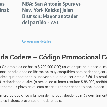
vs
NBA: San Antonio Spurs vs
inal:
New York Knicks | Jalen
Brunson: Mayor anotador
del partido - 2.50
Conocer más detalles
ida Codere – Código Promocional C
 Colombia es de hasta $ 200.000 COP, un valor que no siendo el más
unas condiciones de liberación muy asequibles para poder canjearl
endrás que apostar solo una vez a cuotas superiores a 2.50. Lo resu
, redondeado al alza (o sea, si de tu bono resultan $ 86.000, recibir
 tendrás un plazo de 30 días desde tu primer depósito con la casa.
mero de opciones a la hora de ingresar, desde las más comúnmente
ales físicos, presentes en todo el país.