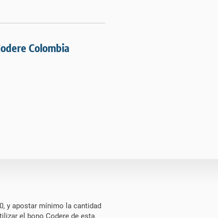
Codere Colombia
0, y apostar mínimo la cantidad
ilizar el bono Codere de esta