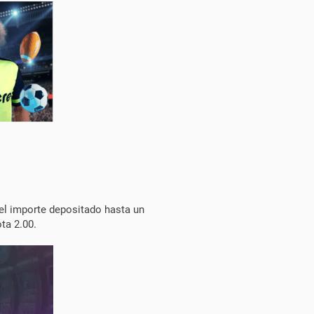
del importe depositado hasta un
ta 2.00.