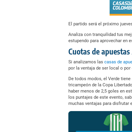
El partido será el próximo jueve
Analiza con tranquilidad tus me
estupendo para aprovechar en es
Cuotas de apuestas A
Si analizamos las
casas de apu
por la ventaja de ser local o por
De todos modos, el Verde tiene qu
tricampeón de la Copa Libertado
haber menos de 2,5 goles en este
los puntajes de este evento, sab
muchas ventajas para disfrutar 