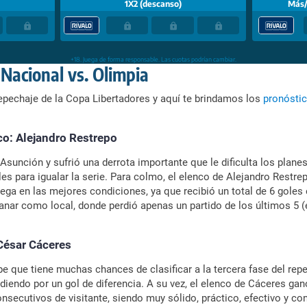
 Nacional vs. Olimpia
repechaje de la Copa Libertadores y aquí te brindamos los
pronóstic
ico: Alejandro Restrepo
Asunción y sufrió una derrota importante que le dificulta los plane
es para igualar la serie. Para colmo, el elenco de Alejandro Restrep
ega en las mejores condiciones, ya que recibió un total de 6 goles
anar como local, donde perdió apenas un partido de los últimos 5 (
 César Cáceres
e que tiene muchas chances de clasificar a la tercera fase del rep
iendo por un gol de diferencia. A su vez, el elenco de Cáceres ganó
nsecutivos de visitante, siendo muy sólido, práctico, efectivo y con