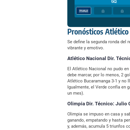
Pronósticos Atlético
Se define la segunda ronda del 
vibrante y emotivo.
Atlético Nacional Dir. Técn
El Atlético Nacional no pudo en 
debe marcar, por lo menos, 2 gol
Atlético Bucaramanga 3-1 y no ll
Igualmente, el Verde confía en g
un mes).
Olimpia Dir. Técnico: Julio
Olimpia se impuso en casa y sab
ganando, empatando y hasta perd
y, además, acumula 5 triunfos co