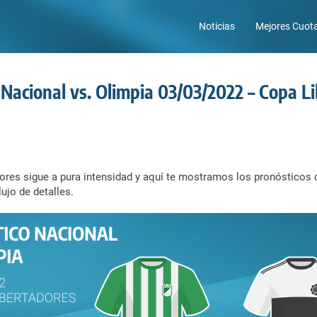
Noticias
Mejores Cuot
 Nacional vs. Olimpia 03/03/2022 – Copa L
dores sigue a pura intensidad y aquí te mostramos los pronósticos d
ujo de detalles.