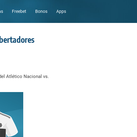
as
Freebet
Bonos
Apps
ibertadores
el Atlético Nacional vs.