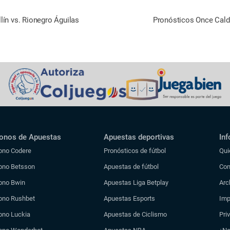
ín vs. Rionegro Águilas
Pronósticos Once Calda
onos de Apuestas
Apuestas deportivas
In
ono Codere
Pronósticos de fútbol
Qui
ono Betsson
Apuestas de fútbol
Con
ono Bwin
Apuestas Liga Betplay
Arc
ono Rushbet
Apuestas Esports
Imp
ono Luckia
Apuestas de Ciclismo
Pri