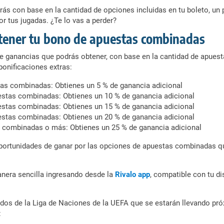
irás con base en la cantidad de opciones incluidas en tu boleto, un
or tus jugadas. ¿Te lo vas a perder?
btener tu bono de apuestas combinadas
de ganancias que podrás obtener, con base en la cantidad de apues
 bonificaciones extras:
tas combinadas: Obtienes un 5 % de ganancia adicional
estas combinadas: Obtienes un 10 % de ganancia adicional
estas combinadas: Obtienes un 15 % de ganancia adicional
estas combinadas: Obtienes un 20 % de ganancia adicional
 combinadas o más: Obtienes un 25 % de ganancia adicional
ortunidades de ganar por las opciones de apuestas combinadas q
anera sencilla ingresando desde la
Rivalo app
, compatible con tu di
dos de la Liga de Naciones de la UEFA que se estarán llevando pr
: