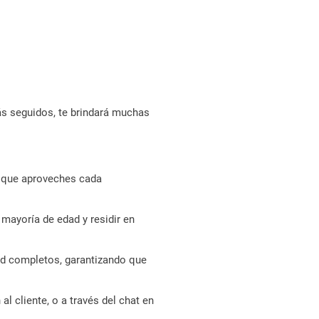
ás seguidos, te brindará muchas
a que aproveches cada
mayoría de edad y residir en
ad completos, garantizando que
l cliente, o a través del chat en