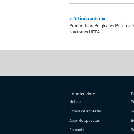
Artículo anterior
Pronósticos Bélgica vs Polonia 0
Naciones UEFA
Lo más visto
B
Noticias
B
Bonos de apuestas
B
Apps de apuestas
B
Freebets
B