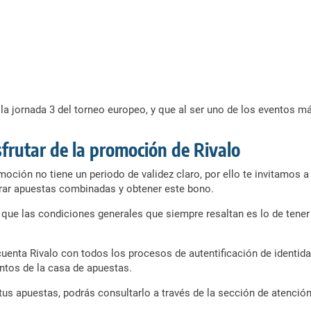
 la jornada 3 del torneo europeo, y que al ser uno de los eventos m
sfrutar de la promoción de Rivalo
oción no tiene un periodo de validez claro, por ello te invitamos 
rar apuestas combinadas y obtener este bono.
ue las condiciones generales que siempre resaltan es lo de tener 
uenta Rivalo con todos los procesos de autentificación de identid
ntos de la casa de apuestas.
tus apuestas, podrás consultarlo a través de la sección de atención a