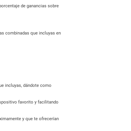
 porcentaje de ganancias sobre
tas combinadas que incluyas en
ue incluyas, dándote como
spositivo favorito y facilitando
óximamente y que te ofrecerían