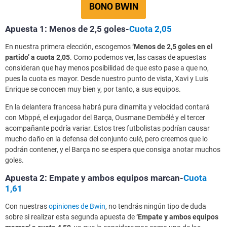
BONO BWIN
Apuesta 1: Menos de 2,5 goles-
Cuota 2,05
En nuestra primera elección, escogemos
‘Menos de 2,5 goles en el
partido’ a cuota 2,05
. Como podemos ver, las casas de apuestas
consideran que hay menos posibilidad de que esto pase a que no,
pues la cuota es mayor. Desde nuestro punto de vista, Xavi y Luis
Enrique se conocen muy bien y, por tanto, a sus equipos.
En la delantera francesa habrá pura dinamita y velocidad contará
con Mbppé, el exjugador del Barça, Ousmane Dembélé y el tercer
acompañante podría variar. Estos tres futbolistas podrían causar
mucho daño en la defensa del conjunto culé, pero creemos que lo
podrán contener, y el Barça no se espera que consiga anotar muchos
goles.
Apuesta 2: Empate y ambos equipos marcan-
Cuota
1,61
Con nuestras
opiniones de Bwin
, no tendrás ningún tipo de duda
sobre si realizar esta segunda apuesta de
‘Empate y ambos equipos