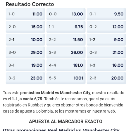
Tras este
pronóstico Madrid vs Manchester City
, nuestro resultado
es el
1-1, a cuota 6,75
. También te recordamos, que si ya estás
registrado en Rushbet y quieres obtener otros bonos de bienvenida
casas de apuesta Colombia, te los mostramos en nuestra web.
APUESTA AL MARCADOR EXACTO
Otras promociones Real Madrid vs Manchester City