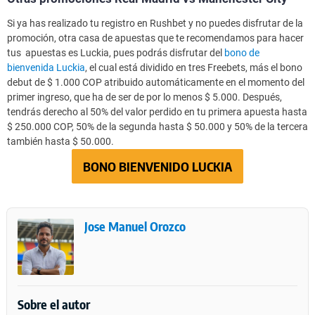
Si ya has realizado tu registro en Rushbet y no puedes disfrutar de la
promoción, otra casa de apuestas que te recomendamos para hacer
tus apuestas es Luckia, pues podrás disfrutar del
bono de
bienvenida Luckia
, el cual está dividido en tres Freebets, más el bono
debut de $ 1.000 COP atribuido automáticamente en el momento del
primer ingreso, que ha de ser de por lo menos $ 5.000. Después,
tendrás derecho al 50% del valor perdido en tu primera apuesta hasta
$ 250.000 COP, 50% de la segunda hasta $ 50.000 y 50% de la tercera
también hasta $ 50.000.
BONO BIENVENIDO LUCKIA
Jose Manuel Orozco
Sobre el autor