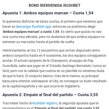
BONO BIENVENIDA RUSHBET
Apuesta 1: Ambos equipos marcan –
Cuota 1,54
Si queremos disfrutar de estas cuotas, lo primero que tenemos que
hacer es
descargar Rushbet app
, entonces ya podremos elegir
‘Ambos equipos marcan’ a cuota 1,54
. Es cierto que quizás no sea
una cuota muy elevada, pero no dudamos de que ambos equipos no
estrenen su marcador hasta el partido de vuelta.
Históricamente, en los 12 encuentros que se han disputado entre
ambos conjuntos hasta en 9 ocasiones, los dos equipos consiguieron
anotar. El actual campeón de la Champions, el equipo de Pep
Guardiola, sabe que jugar en el ‘Estadio Santiago Bernabéu’ nunca es
fácil, pero con la calidad que cuenta en su plantilla no tenemos duda
de que lo hará. El conjunto blanco, más de lo mismo, su principal
baza para intentar sobrepasar al City, es conseguir un buen resultado
en la capital española y ver que ocurre en Inglaterra.
Apuesta 2: Empate al final del partido –
Cuota 3,55
Tras haber hecho el
Rushbet registro
, la segunda apuesta que te
recomendamos es el
‘Empate al final del partido’ con cuota 3,55
.