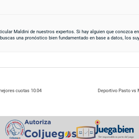
icular Maldini de nuestros expertos. Si hay alguien que conozca en 
i buscas una pronóstico bien fundamentado en base a datos, los su
mejores cuotas 10.04
Deportivo Pasto vs 