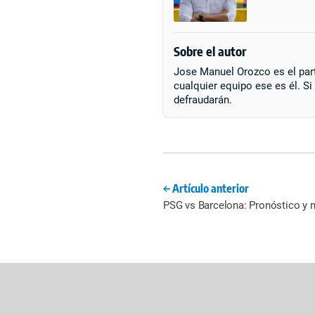
Sobre el autor
Jose Manuel Orozco es el part
cualquier equipo ese es él. S
defraudarán.
Artículo anterior
PSG vs Barcelona: Pronóstico y 