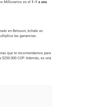
vs Millonarios es el
1-1 a una
trado en Betsson, échale un
ltiplica las ganancias.
puestas que te recomendamos para
ta $250.000 COP. Además, es una