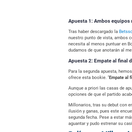
Apuesta 1: Ambos equipos
Tras haber descargado la
Betss
nuestro punto de vista, ambos 
necesita al menos puntuar en Bol
dudamos de que anotarán al men
Apuesta 2: Empate al final 
Para la segunda apuesta, hemos
ofrece esta bookie.
‘Empate al f
Aunque a priori las casas de ap
opciones de que el partido aca
Millonarios, tras su debut con 
ilusión y ganas, pues este encue
segunda fecha. Pese a estar más
aguantar y pudo estrenar su cas