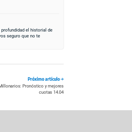
profundidad el historial de
yos seguro que no te
Próximo artículo
Millonarios: Pronóstico y mejores
cuotas 14.04