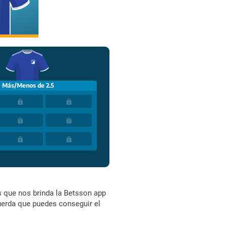
s que nos brinda la Betsson app
cuerda que puedes conseguir el