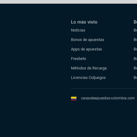
Lo más visto
B
Noticias
B
Bonos de apuestas
B
Apps de apuestas
B
Freebets
B
Métodos de Recarga
B
Licencias Coljuegos
B
casasdeapuestas-colombia.com