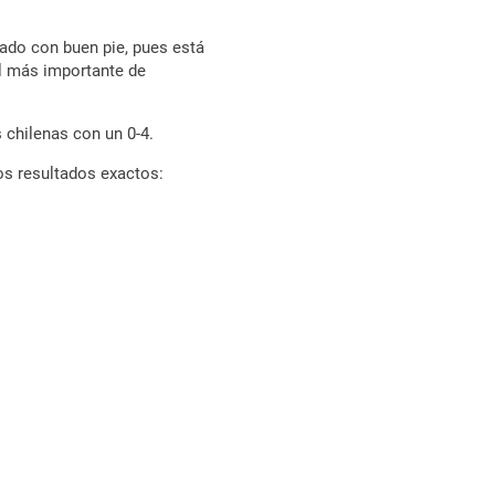
iado con buen pie, pues está
al más importante de
 chilenas con un 0-4.
los resultados exactos: