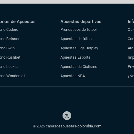
onos de Apuestas
Apuestas deportivas
In
ono Codere
Pronósticos de fútbol
Qui
ono Betsson
Apuestas de fútbol
Con
ono Bwin
Apuestas Liga Betplay
Arc
ono Rushbet
Apuestas Esports
Imp
ono Luckia
Apuestas de Ciclismo
Pri
ono Wonderbet
Apuestas NBA
¿Ne
© 2026 casasdeapuestas-colombia.com