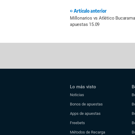
Artículo anterior
Millonarios vs Atlético Bucarama
apuestas 15.09
Lo más visto
B
Noticias
B
Bonos de apuestas
B
Apps de apuestas
B
Freebets
B
Métodos de Recarga
B