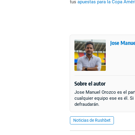
tus
apuestas para la Copa Amér
Jose Manue
Sobre el autor
Jose Manuel Orozco es el part
cualquier equipo ese es él. S
defraudarán.
Noticias de Rushbet