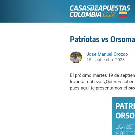
Patriotas vs Orsoma
Jose Manuel Orozco
15. septiembre 2023
El próximo martes 19 de septiem
levantar cabeza. ¿Quieres saber 
pues aquí te presentamos el
pro