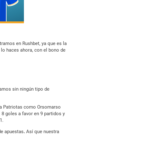
tramos en Rushbet, ya que es la
 lo haces ahora, con el bono de
camos sin ningún tipo de
o a Patriotas como Orsomarso
8 goles a favor en 9 partidos y
1.
de apuestas
.
Así que nuestra