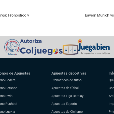
nga: Pronóstico y
Bayern Munich vs
onos de Apuestas
Apuestas deportivas
In
ono Codere
Pronósticos de fútbol
Qui
ono Betsson
Apuestas de fútbol
Con
ono Bwin
Apuestas Liga Betplay
Arc
ono Rushbet
Apuestas Esports
Imp
ono Luckia
Apuestas de Ciclismo
Pri