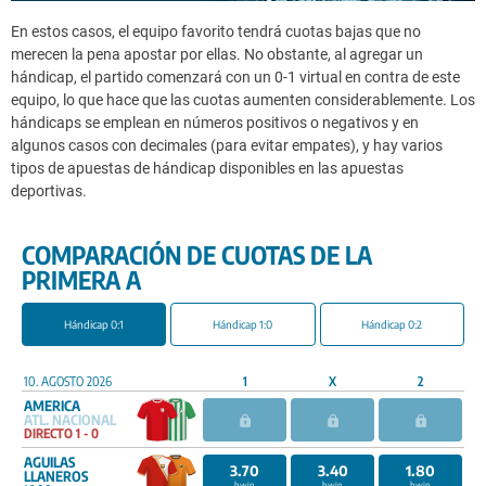
En estos casos, el equipo favorito tendrá cuotas bajas que no
merecen la pena apostar por ellas. No obstante, al agregar un
hándicap, el partido comenzará con un 0-1 virtual en contra de este
equipo, lo que hace que las cuotas aumenten considerablemente. Los
hándicaps se emplean en números positivos o negativos y en
algunos casos con decimales (para evitar empates), y hay varios
tipos de apuestas de hándicap disponibles en las apuestas
deportivas.