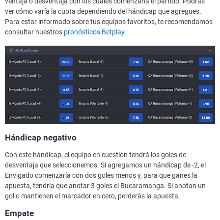
ventaja o desventaja con los cuales comenzaría el partido. Podrás
ver cómo varía la cuota dependiendo del hándicap que agregues.
Para estar informado sobre tus equipos favoritos, te recomendamos
consultar nuestros
pronósticos Betplay
.
Hándicap negativo
Con este hándicap, el equipo en cuestión tendrá los goles de
desventaja que seleccionemos. Si agregamos un hándicap de -2, el
Envigado comenzaría con dos goles menos y, para que ganes la
apuesta, tendría que anotar 3 goles el Bucaramanga. Si anotan un
gol o mantienen el marcador en cero, perderás la apuesta.
Empate