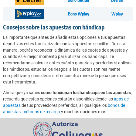
Bono Betfair
Betfair
Bono Wplay
Wplay
Consejos sobre las apuestas con hándicap
Es importante que antes de añadir estas opciones a tus apuestas
deportivas estés familiarizado con las apuestas sencillas. De esta
manera, podrás reconocer la dinámica de las cuotas de apuestas y
cuándo es el mejor momento para utilizar los hándicaps. Te
recomendamos calcular antes cuánto ganarías y perderías si aplicas
los hándicaps, estudiar los riesgos, si las cuotas son realmente
competitivas y considerar si el encuentro merece la pena que uses
esta herramienta.
Ahora que ya sabes
como funcionan los handicaps en las apuestas
,
recuerda que estas opciones estarán disponibles desde las
apps de
apuestas
de tus proveedores preferidos, al igual que los
bonos de
apuestas
,
métodos de recarga
y muchas opciones más.