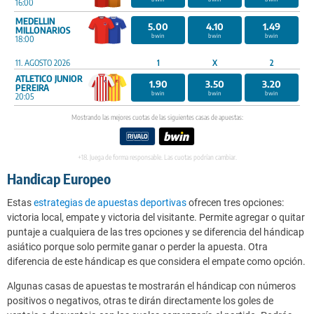
Handicap Europeo
Estas
estrategias de apuestas deportivas
ofrecen tres opciones:
victoria local, empate y victoria del visitante. Permite agregar o quitar
puntaje a cualquiera de las tres opciones y se diferencia del hándicap
asiático porque solo permite ganar o perder la apuesta. Otra
diferencia de este hándicap es que considera el empate como opción.
Algunas casas de apuestas te mostrarán el hándicap con números
positivos o negativos, otras te dirán directamente los goles de