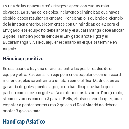
Es una de las apuestas más riesgosas pero con cuotas más
elevadas. La suma de los goles, incluyendo el hándicap que hayas
elegido, deben resultar en empate. Por ejemplo, siguiendo el ejemplo
de la imagen anterior, si comienzas con un hándicap de +2 para el
Envigado, ese equipo no debe anotar y el Bucaramanga debe anotar
2 goles. También podría ser que el Envigado anote 1 gol y el
Bucaramanga 3, vale cualquier escenario en el que se termine en
empate.
Hándicap positivo
Se usa cuando hay una diferencia entre las posibilidades de un
equipo y otro. Es decir, si un equipo menos popular o con un récord
menor de goles se enfrenta a un titán como el Real Madrid, que es
garantía de goles, puedes agregar un hándicap que haría que el
partido comience con goles a favor del menos favorito. Por ejemplo,
si comenzamos con un +3 para el Betis, el mismo tendría que ganar,
empatar o perder por máximo 2 goles y el Real Madrid no debería
anotar 3 goles o más.
Handicap Asiático