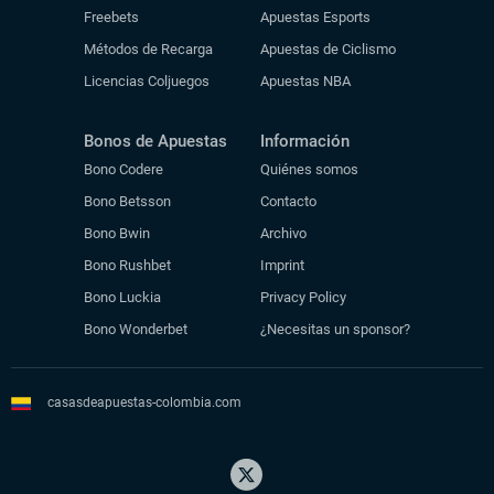
Freebets
Apuestas Esports
Métodos de Recarga
Apuestas de Ciclismo
Licencias Coljuegos
Apuestas NBA
Bonos de Apuestas
Información
Bono Codere
Quiénes somos
Bono Betsson
Contacto
Bono Bwin
Archivo
Bono Rushbet
Imprint
Bono Luckia
Privacy Policy
Bono Wonderbet
¿Necesitas un sponsor?
casasdeapuestas-colombia.com