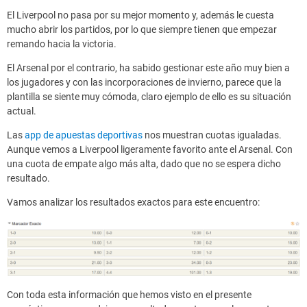
El Liverpool no pasa por su mejor momento y, además le cuesta
mucho abrir los partidos, por lo que siempre tienen que empezar
remando hacia la victoria.
El Arsenal por el contrario, ha sabido gestionar este año muy bien a
los jugadores y con las incorporaciones de invierno, parece que la
plantilla se siente muy cómoda, claro ejemplo de ello es su situación
actual.
Las
app de apuestas deportivas
nos muestran cuotas igualadas.
Aunque vemos a Liverpool ligeramente favorito ante el Arsenal. Con
una cuota de empate algo más alta, dado que no se espera dicho
resultado.
Vamos analizar los resultados exactos para este encuentro:
Con toda esta información que hemos visto en el presente