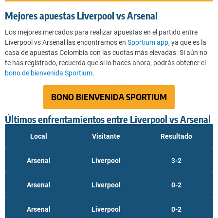
Mejores apuestas Liverpool vs Arsenal
Los mejores mercados para realizar apuestas en el partido entre
Liverpool vs Arsenal las encontramos en
Sportium app
, ya que es la
casa de apuestas Colombia con las cuotas más elevadas. Si aún no
te has registrado, recuerda que si lo haces ahora, podrás obtener el
bono de bienvenida Sportium
.
BONO BIENVENIDA SPORTIUM
Últimos enfrentamientos entre Liverpool vs Arsenal
Local
Visitante
Resultado
Arsenal
Liverpool
3-2
Arsenal
Liverpool
0-2
Arsenal
Liverpool
0-2