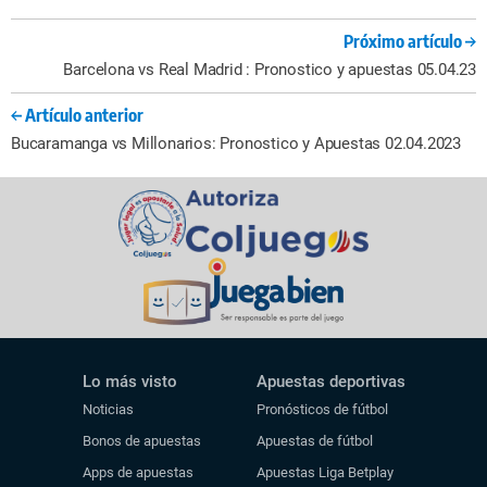
Próximo artículo
Barcelona vs Real Madrid : Pronostico y apuestas 05.04.23
Artículo anterior
Bucaramanga vs Millonarios: Pronostico y Apuestas 02.04.2023
Lo más visto
Apuestas deportivas
Noticias
Pronósticos de fútbol
Bonos de apuestas
Apuestas de fútbol
Apps de apuestas
Apuestas Liga Betplay