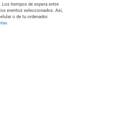
s. Los tiempos de espera entre
 los eventos seleccionados. Así,
elular o de tu ordenador.
stas
.