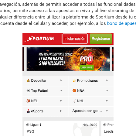
 navegación, además de permitir acceder a todas las funcionalidade
rios, permite acceso a las apuestas en vivo y al live streaming de
uier diferencia entre utilizar la plataforma de Sportium desde tu c
uenta desde el celular y acceder, por ejemplo, a los
bono de apue