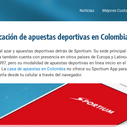
Noticias
Mejores Cuot
cación de apuestas deportivas en Colombi
l azar y apuestas deportivas detrás de Sportium. Su sede principal
a también cuenta con presencia en otros países de Europa y Lati
1997, pero su modalidad de apuestas deportivas en línea inicio en e
. La
casa de apuestas en Colombia
no ofrece su Sportium App para 
la desde tu celular a través del navegador.