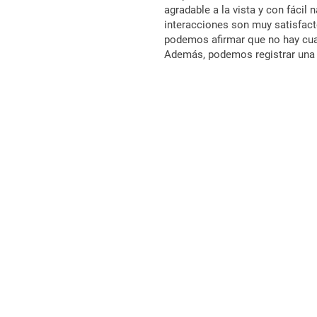
agradable a la vista y con fácil
interacciones son muy satisfacto
podemos afirmar que no hay cualq
Además, podemos registrar una c