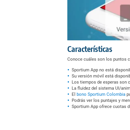
Características
Conoce cuáles son los puntos c
Sportium App no está disponi
Su versión móvil está disponi
Los tiempos de esperas son co
La fluidez del sistema UI/ani
El
bono Sportium Colombia
pu
Podrás ver los puntajes y mer
Sportium App ofrece cuotas 