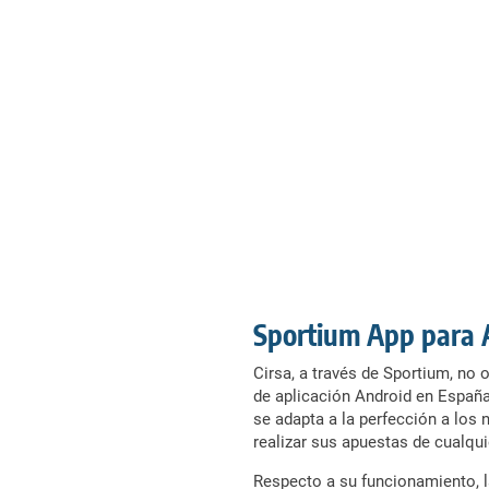
Sportium App para 
Cirsa, a través de Sportium, no 
de aplicación Android en España
se adapta a la perfección a los
realizar sus apuestas de cualqui
Respecto a su funcionamiento, l