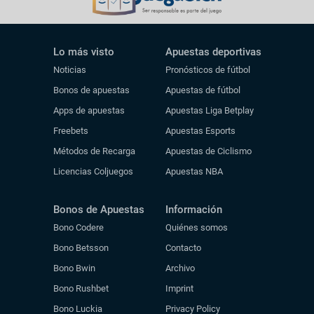
Lo más visto
Apuestas deportivas
Noticias
Pronósticos de fútbol
Bonos de apuestas
Apuestas de fútbol
Apps de apuestas
Apuestas Liga Betplay
Freebets
Apuestas Esports
Métodos de Recarga
Apuestas de Ciclismo
Licencias Coljuegos
Apuestas NBA
Bonos de Apuestas
Información
Bono Codere
Quiénes somos
Bono Betsson
Contacto
Bono Bwin
Archivo
Bono Rushbet
Imprint
Bono Luckia
Privacy Policy