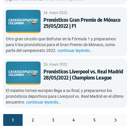
26. mayo 2022
Pronósticos Gran Premio de Mónaco
29/05/2022 | F1
Otro gran circuito que disfrutar en la Fórmula 1 y preparamos
para ti los pronósticos para el Gran Premio de Mónaco, como
parte del campeonato 2022.
continuar leyendo…
26. mayo 2022
Pronósticos Liverpool vs. Real Madrid
28/05/2022 | Champions League
El máximo torneo europeo llega a su final, y preparamos los
pronósticos deportivos para Liverpool vs. Real Madrid en el último
encuentro.
continuar leyendo…
1
2
3
4
5