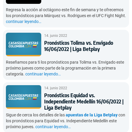
Regresa la acción al octágono este fin de semana y te ofrecemos
los pronósticos para Márquez vs. Rodrigues en el UFC Fight Night.
continuar leyendo…
14. junio 2022
Pronósticos Tolima vs. Envigado
16/06/2022 | Liga Betplay
Reseñamos para ti los pronósticos para Tolima vs. Envigado este
próximo jueves como parte de la programación en la primera
categoría.
continuar leyendo…
14. junio 2022
Pronósticos Equidad vs.
Independiente Medellín 16/06/2022 |
Liga Betplay
Sigue de cerca los detalles de las
apuestas de la Liga Betplay
con
los pronósticos para Equidad vs. Independiente Medellín este
próximo jueves.
continuar leyendo…