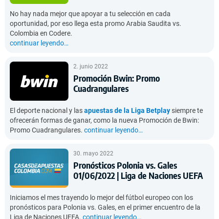
No hay nada mejor que apoyar a tu selección en cada
oportunidad, por eso llega esta promo Arabia Saudita vs.
Colombia en Codere.
continuar leyendo…
2. junio 2022
Promoción Bwin: Promo
Cuadrangulares
El deporte nacional y las
apuestas de la Liga Betplay
siempre te
ofrecerán formas de ganar, como la nueva Promoción de Bwin:
Promo Cuadrangulares.
continuar leyendo…
30. mayo 2022
Pronósticos Polonia vs. Gales
01/06/2022 | Liga de Naciones UEFA
Iniciamos el mes trayendo lo mejor del fútbol europeo con los
pronósticos para Polonia vs. Gales, en el primer encuentro de la
Liga de Naciones UEFA.
continuar leyendo…