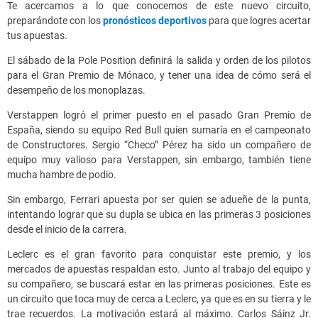
Te acercamos a lo que conocemos de este nuevo circuito,
preparándote con los
pronósticos deportivos
para que logres acertar
tus apuestas.
El sábado de la Pole Position definirá la salida y orden de los pilotos
para el Gran Premio de Mónaco, y tener una idea de cómo será el
desempeño de los monoplazas.
Verstappen logró el primer puesto en el pasado Gran Premio de
España, siendo su equipo Red Bull quien sumaría en el campeonato
de Constructores. Sergio “Checo” Pérez ha sido un compañero de
equipo muy valioso para Verstappen, sin embargo, también tiene
mucha hambre de podio.
Sin embargo, Ferrari apuesta por ser quien se adueñe de la punta,
intentando lograr que su dupla se ubica en las primeras 3 posiciones
desde el inicio de la carrera.
Leclerc es el gran favorito para conquistar este premio, y los
mercados de apuestas respaldan esto. Junto al trabajo del equipo y
su compañero, se buscará estar en las primeras posiciones. Este es
un circuito que toca muy de cerca a Leclerc, ya que es en su tierra y le
trae recuerdos. La motivación estará al máximo. Carlos Sáinz Jr.