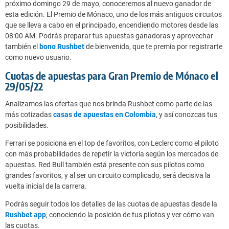
próximo domingo 29 de mayo, conoceremos al nuevo ganador de
esta edición. El Premio de Mónaco, uno de los más antiguos circuitos
que se lleva a cabo en el principado, encendiendo motores desde las
08:00 AM. Podrás preparar tus apuestas ganadoras y aprovechar
también el
bono Rushbet
de bienvenida, que te premia por registrarte
como nuevo usuario.
Cuotas de apuestas para Gran Premio de Mónaco el
29/05/22
Analizamos las ofertas que nos brinda Rushbet como parte de las
más cotizadas
casas de apuestas en Colombia
, y así conozcas tus
posibilidades.
Ferrari se posiciona en el top de favoritos, con Leclerc como el piloto
con más probabilidades de repetir la victoria según los mercados de
apuestas. Red Bull también está presente con sus pilotos como
grandes favoritos, y al ser un circuito complicado, será decisiva la
vuelta inicial de la carrera.
Podrás seguir todos los detalles de las cuotas de apuestas desde la
Rushbet app
, conociendo la posición de tus pilotos y ver cómo van
las cuotas.