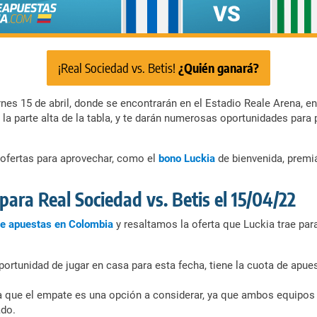
¡Real Sociedad vs. Betis!
¿Quién ganará?
rnes 15 de abril, donde se encontrarán en el Estadio Reale Arena, 
a parte alta de la tabla, y te darán numerosas oportunidades para 
ofertas para aprovechar, como el
bono Luckia
de bienvenida, premi
ara Real Sociedad vs. Betis el 15/04/22
e apuestas en Colombia
y resaltamos la oferta que Luckia trae par
portunidad de jugar en casa para esta fecha, tiene la cuota de apue
 que el empate es una opción a considerar, ya que ambos equipos 
ado.