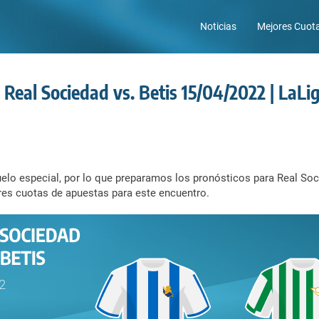
Noticias
Mejores Cuot
 Real Sociedad vs. Betis 15/04/2022 | LaLi
o especial, por lo que preparamos los pronósticos para Real Socie
res cuotas de apuestas para este encuentro.