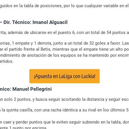
dos en la tabla de posiciones, por lo que cualquier variable en el
 Dir. Técnico: Imanol Alguacil
rita, además de ubicarse en el puesto 6, con un total de 54 punto
orias, 1 empate y 1 derrota, junto a un total de 32 goles a favor. L
 el partido frente al Betis, mientras que el empate tiene un alto p
 rendimiento de anotación de los equipos se ha mantenido por encim
artidos.
¡Apuesta en LaLiga con Luckia!
cnico: Manuel Pellegrini
tan solo 2 puntos, y busca seguir acortando la distancia y seguir es
a quinta casilla, con una racha idéntica a su rival en los últimos 5 
n caer y perder puntos que le eviten seguir subiendo en la tabla, d
mente 1 punto por encima.