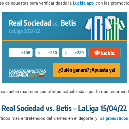
s de apuestas para verificar desde la
Luckia app
, con las promoci
a suelen mantener sus ofertas actualizadas, por lo que recomend
 Real Sociedad vs. Betis – LaLiga 15/04/22
idos más entretenidos del viernes en el deporte, y los
pronósticos