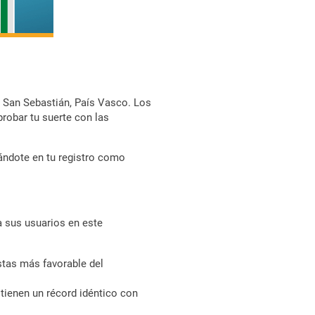
en San Sebastián, País Vasco. Los
probar tu suerte con las
ándote en tu registro como
a sus usuarios en este
stas más favorable del
tienen un récord idéntico con