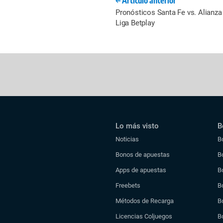
Artículo anterior
Pronósticos Santa Fe vs. Alianza
Liga Betplay
Lo más visto
B
Noticias
B
Bonos de apuestas
B
Apps de apuestas
B
Freebets
B
Métodos de Recarga
B
Licencias Coljuegos
B