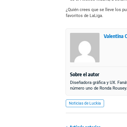
¿Quién crees que se lleve los p
favoritos de LaLiga.
Valentina 
Sobre el autor
Diseñadora gráfica y UX. Faná
número uno de Ronda Rousey
Noticias de Luckia