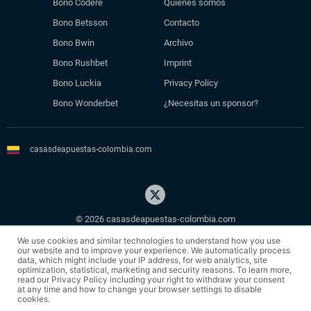
Bono Codere
Quiénes somos
Bono Betsson
Contacto
Bono Bwin
Archivo
Bono Rushbet
Imprint
Bono Luckia
Privacy Policy
Bono Wonderbet
¿Necesitas un sponsor?
casasdeapuestas-colombia.com
© 2026 casasdeapuestas-colombia.com
We use cookies and similar technologies to understand how you use
our website and to improve your experience. We automatically process
data, which might include your IP address, for web analytics, site
En casasdeapuestas-colombia.com solamente trabajamos con casas que cuenten
con una licencia válida por parte de
Coljuegos
.
optimization, statistical, marketing and security reasons. To learn more,
read our Privacy Policy including your right to withdraw your consent
El juego es entretenimiento, juega con moderación y responsablemente. Obtén ayuda
at any time and how to change your browser settings to disable
en
cookies.
gamblingtherapy.org.
Prohibido el acceso a menores de edad. Todo el contenido en