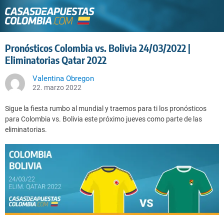
Pronósticos Colombia vs. Bolivia 24/03/2022 |
Eliminatorias Qatar 2022
Valentina Obregon
22. marzo 2022
Sigue la fiesta rumbo al mundial y traemos para ti los pronósticos
para Colombia vs. Bolivia este próximo jueves como parte de las
eliminatorias.