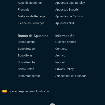
Apps de apuestas
Apuestas Liga Betplay
Freebets
Apuestas Esports
Métodos de Recarga
Apuestas de Ciclismo
Licencias Coljuegos
Apuestas NBA
Bonos de Apuestas
Información
Bono Codere
Quiénes somos
Bono Betsson
Contacto
Bono Bwin
Archivo
Bono Rushbet
Imprint
Bono Luckia
Privacy Policy
Bono Wonderbet
¿Necesitas un sponsor?
casasdeapuestas-colombia.com