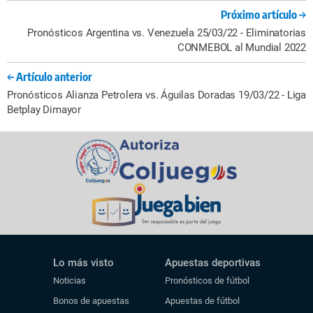
Próximo artículo
Pronósticos Argentina vs. Venezuela 25/03/22 - Eliminatorias
CONMEBOL al Mundial 2022
Artículo anterior
Pronósticos Alianza Petrolera vs. Águilas Doradas 19/03/22 - Liga
Betplay Dimayor
Lo más visto
Apuestas deportivas
Noticias
Pronósticos de fútbol
Bonos de apuestas
Apuestas de fútbol