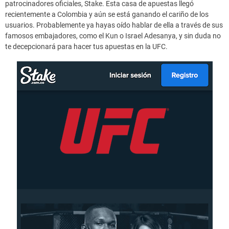
patrocinadores oficiales, Stake. Esta casa de apuestas llegó
recientemente a Colombia y aún se está ganando el cariño de los
usuarios. Probablemente ya hayas oído hablar de ella a través de sus
famosos embajadores, como el Kun o Israel Adesanya, y sin duda no
te decepcionará para hacer tus apuestas en la UFC.