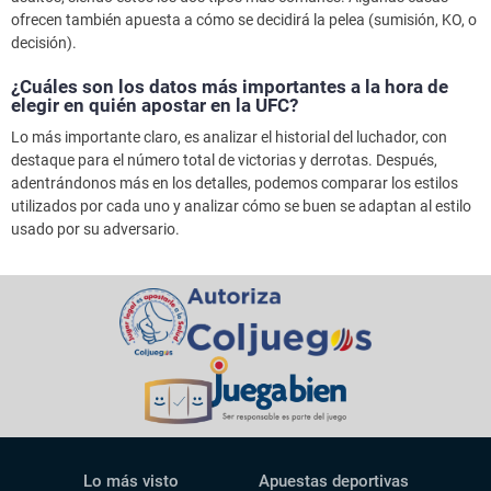
ofrecen también apuesta a cómo se decidirá la pelea (sumisión, KO, o
decisión).
¿Cuáles son los datos más importantes a la hora de
elegir en quién apostar en la UFC?
Lo más importante claro, es analizar el historial del luchador, con
destaque para el número total de victorias y derrotas. Después,
adentrándonos más en los detalles, podemos comparar los estilos
utilizados por cada uno y analizar cómo se buen se adaptan al estilo
usado por su adversario.
Lo más visto
Apuestas deportivas