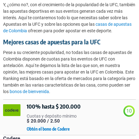
Y, ¿cómo no?, con el crecimiento de la popularidad de la UFC, también
las apuestas deportivas en sus eventos generan cada vez más
interés. Aquí te contaremos todo lo que necesitas saber sobre las
Apuestas en la UFC y sobre las opciones que las
casas de apuestas
de Colombia
ofrecen para poder apostar en este deporte.
Mejores casas de apuestas para la UFC
Pese a su creciente popularidad, no todas las casas de apuestas de
Colombia disponen de cuotas para los eventos de UFC con
antelación. Aquí te dejamos la lista de las que son, en nuestra
opinión, las mejores casas para apostar en la UFC en Colombia. Este
Ranking está basado en la oferta de mercados para la categoría pero
también en las varias características de las casa, como pueden ser
los
bonos de bienvenida
.
100% hasta
$ 200.000
10
Cuotas y depósito mínimo
$ 20.000 / 2.50
Obtén el bono de Codere
Codere