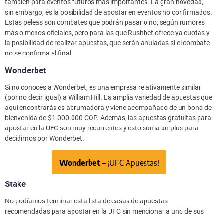
también para eventos futuros más importantes. La gran novedad,
sin embargo, es la posibilidad de apostar en eventos no confirmados.
Estas peleas son combates que podrán pasar o no, según rumores
más o menos oficiales, pero para las que Rushbet ofrece ya cuotas y
la posibilidad de realizar apuestas, que serán anuladas si el combate
no se confirma al final.
Wonderbet
Si no conoces a Wonderbet, es una empresa relativamente similar
(por no decir igual) a William Hill. La amplia variedad de apuestas que
aquí encontrarás es abrumadora y viene acompañado de un bono de
bienvenida de $1.000.000 COP. Además, las apuestas gratuitas para
apostar en la UFC son muy recurrentes y esto suma un plus para
decidirnos por Wonderbet.
Wonderbet
– ¡UFC Apuestas!
Stake
No podíamos terminar esta lista de casas de apuestas
recomendadas para apostar en la UFC sin mencionar a uno de sus