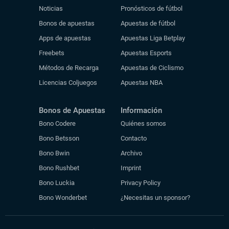
Noticias
Pronósticos de fútbol
Bonos de apuestas
Apuestas de fútbol
Apps de apuestas
Apuestas Liga Betplay
Freebets
Apuestas Esports
Métodos de Recarga
Apuestas de Ciclismo
Licencias Coljuegos
Apuestas NBA
Bonos de Apuestas
Información
Bono Codere
Quiénes somos
Bono Betsson
Contacto
Bono Bwin
Archivo
Bono Rushbet
Imprint
Bono Luckia
Privacy Policy
Bono Wonderbet
¿Necesitas un sponsor?