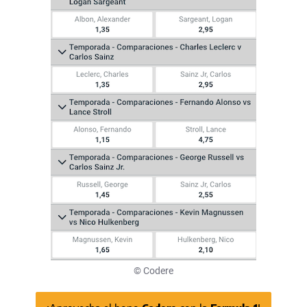
© Codere