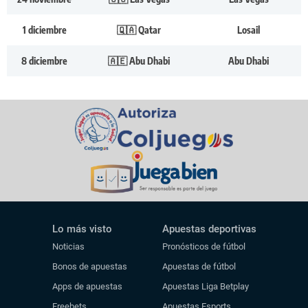
1 diciembre
🇶🇦 Qatar
Losail
8 diciembre
🇦🇪 Abu Dhabi
Abu Dhabi
Lo más visto
Apuestas deportivas
Noticias
Pronósticos de fútbol
Bonos de apuestas
Apuestas de fútbol
Apps de apuestas
Apuestas Liga Betplay
Freebets
Apuestas Esports