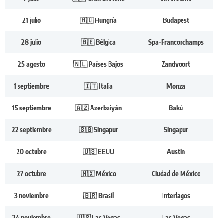
21 julio
🇭🇺 Hungría
Budapest
28 julio
🇧🇪 Bélgica
Spa-Francorchamps
25 agosto
🇳🇱 Países Bajos
Zandvoort
1 septiembre
🇮🇹 Italia
Monza
15 septiembre
🇦🇿 Azerbaiyán
Bakú
22 septiembre
🇸🇬 Singapur
Singapur
20 octubre
🇺🇸 EEUU
Austin
27 octubre
🇲🇽 México
Ciudad de México
3 noviembre
🇧🇷 Brasil
Interlagos
24 noviembre
🇺🇸 Las Vegas
Las Vegas