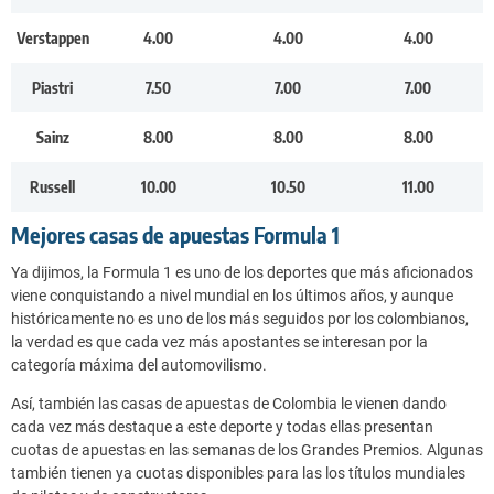
Verstappen
4.00
4.00
4.00
Piastri
7.50
7.00
7.00
Sainz
8.00
8.00
8.00
Russell
10.00
10.50
11.00
Mejores casas de apuestas Formula 1
Ya dijimos, la Formula 1 es uno de los deportes que más aficionados
viene conquistando a nivel mundial en los últimos años, y aunque
históricamente no es uno de los más seguidos por los colombianos,
la verdad es que cada vez más apostantes se interesan por la
categoría máxima del automovilismo.
Así, también las casas de apuestas de Colombia le vienen dando
cada vez más destaque a este deporte y todas ellas presentan
cuotas de apuestas en las semanas de los Grandes Premios. Algunas
también tienen ya cuotas disponibles para las los títulos mundiales