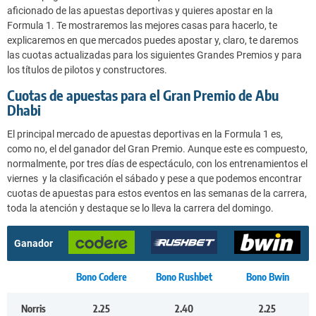
aficionado de las apuestas deportivas y quieres apostar en la
Formula 1. Te mostraremos las mejores casas para hacerlo, te
explicaremos en que mercados puedes apostar y, claro, te daremos
las cuotas actualizadas para los siguientes Grandes Premios y para
los títulos de pilotos y constructores.
Cuotas de apuestas para el Gran Premio de Abu
Dhabi
El principal mercado de apuestas deportivas en la Formula 1 es,
como no, el del ganador del Gran Premio. Aunque este es compuesto,
normalmente, por tres días de espectáculo, con los entrenamientos el
viernes y la clasificación el sábado y pese a que podemos encontrar
cuotas de apuestas para estos eventos en las semanas de la carrera,
toda la atención y destaque se lo lleva la carrera del domingo.
Ganador
Bono Codere
Bono Rushbet
Bono Bwin
Norris
2.25
2.40
2.25