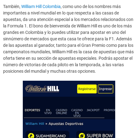
También,
William Hill Colombia
, como uno de los nombres más
importantes a nivel mundial en lo que respecta a las casas de
apuestas, da una atención especial a los mercados relacionados con
la Formula 1. El bono de bienvenida de William Hill es uno de los más
grandes en Colombia y lo puedes utilizar para apostar en uno del
sinnúmero de mercados que esta casa te ofrece para la F1. Además
de las apuestas al ganador, tanto para el Gran Premio como para los
campeonatos mundiales, William Hill es la casa de apuestas que más
oferta tiene en su sección de apuestas especiales. Podrás apostar el
número de victorias de cada piloto en la temporada, a las varias
posiciones del mundial y muchas otras opciones.