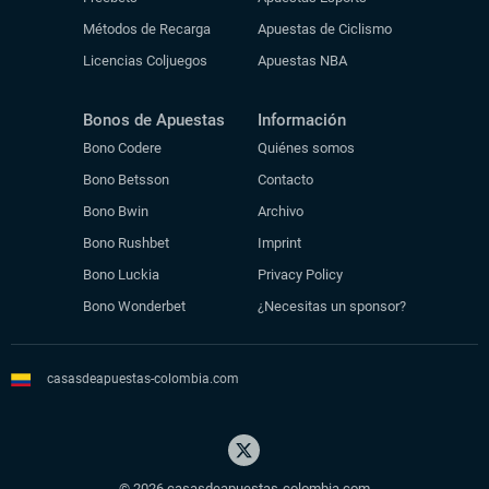
Métodos de Recarga
Apuestas de Ciclismo
Licencias Coljuegos
Apuestas NBA
Bonos de Apuestas
Información
Bono Codere
Quiénes somos
Bono Betsson
Contacto
Bono Bwin
Archivo
Bono Rushbet
Imprint
Bono Luckia
Privacy Policy
Bono Wonderbet
¿Necesitas un sponsor?
casasdeapuestas-colombia.com
© 2026 casasdeapuestas-colombia.com