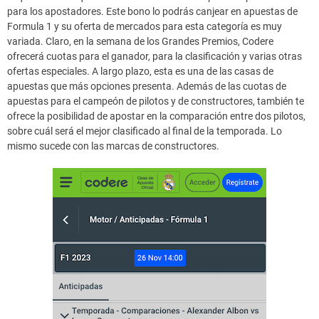
para los apostadores. Este bono lo podrás canjear en apuestas de
Formula 1 y su oferta de mercados para esta categoría es muy
variada. Claro, en la semana de los Grandes Premios, Codere
ofrecerá cuotas para el ganador, para la clasificación y varias otras
ofertas especiales. A largo plazo, esta es una de las casas de
apuestas que más opciones presenta. Además de las cuotas de
apuestas para el campeón de pilotos y de constructores, también te
ofrece la posibilidad de apostar en la comparación entre dos pilotos,
sobre cuál será el mejor clasificado al final de la temporada. Lo
mismo sucede con las marcas de constructores.