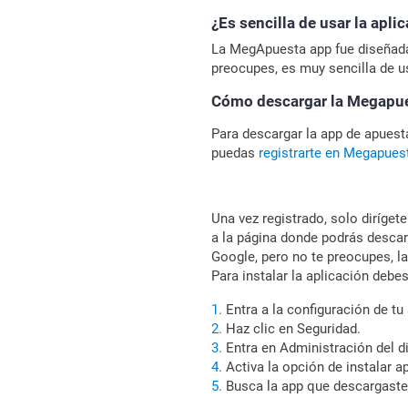
¿Es sencilla de usar la apli
La MegApuesta app fue diseñada 
preocupes, es muy sencilla de u
Cómo descargar la Megapu
Para descargar la app de apues
puedas
registrarte en Megapues
Una vez registrado, solo diríget
a la página donde podrás descarg
Google, pero no te preocupes, la
Para instalar la aplicación debes
Entra a la configuración de t
Haz clic en Seguridad.
Entra en Administración del d
Activa la opción de instalar 
Busca la app que descargaste, 