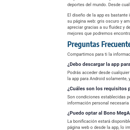
deportes del mundo. Desde cualq
El diseño de la app es bastante 
su página web: gris oscuro y am
apreciar gracias a su fluidez y
mejores que podremos encontra
Preguntas Frecuent
Compartimos para ti la informac
¿Debo descargar la app par
Podrás acceder desde cualquier 
la app para Android solamente, 
¿Cuáles son los requisitos 
Son condiciones establecidas por
información personal necesaria 
¿Puedo optar al Bono MegA
La bonificación estará disponibl
página web o desde la app, lo i