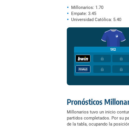
Millonarios: 1.70
Empate: 3.45
Universidad Católica: 5.40
Pronósticos Millonar
Millonarios tuvo un inicio contu
partidos completados. Por su pa
de la tabla, ocupando la posició