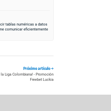
ducir tablas numéricas a datos
dome comunicar eficientemente
Próximo artículo
n la Liga Colombiana! - Promoción
Freebet Luckia