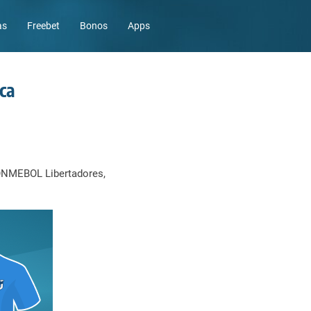
as
Freebet
Bonos
Apps
ica
 CONMEBOL Libertadores,