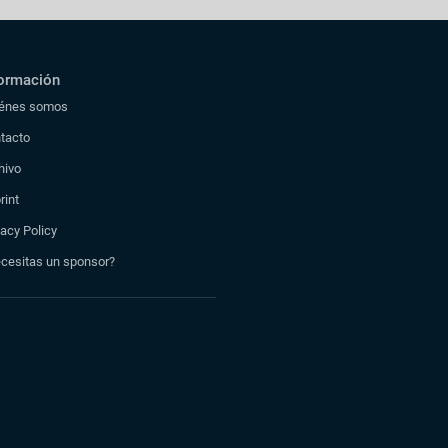
formación
énes somos
tacto
hivo
rint
vacy Policy
cesitas un sponsor?