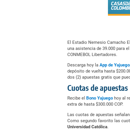
El Estadio Nemesio Camacho El 
una asistencia de 39.000 para el
CONMEBOL Libertadores.
Descarga hoy la
App de Yajuego
depósito de vuelta hasta $200.0
dos (2) apuestas gratis que pue
Cuotas de apuestas 
Recibe el
Bono Yajuego
hoy al re
extra de hasta $300.000 COP.
Las cuotas de apuestas señala
Como segundo favorito las cuot
Universidad Católica
.