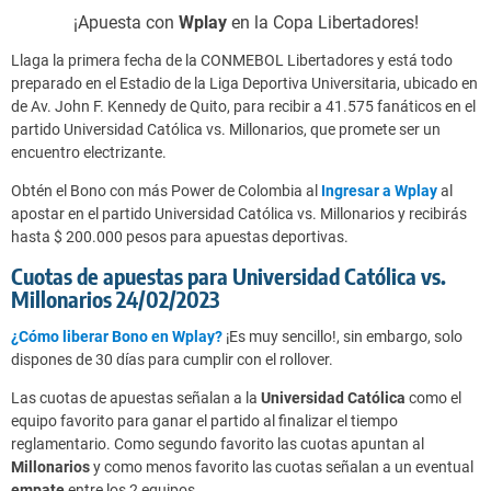
¡Apuesta con
Wplay
en la Copa Libertadores!
Llaga la primera fecha de la CONMEBOL Libertadores y está todo
preparado en el Estadio de la Liga Deportiva Universitaria, ubicado en
de Av. John F. Kennedy de Quito, para recibir a 41.575 fanáticos en el
partido Universidad Católica vs. Millonarios, que promete ser un
encuentro electrizante.
Obtén el Bono con más Power de Colombia al
Ingresar a Wplay
al
apostar en el partido Universidad Católica vs. Millonarios y recibirás
hasta $ 200.000 pesos para apuestas deportivas.
Cuotas de apuestas para Universidad Católica vs.
Millonarios 24/02/2023
¿Cómo liberar Bono en Wplay?
¡Es muy sencillo!, sin embargo, solo
dispones de 30 días para cumplir con el rollover.
Las cuotas de apuestas señalan a la
Universidad Católica
como el
equipo favorito para ganar el partido al finalizar el tiempo
reglamentario. Como segundo favorito las cuotas apuntan al
Millonarios
y como menos favorito las cuotas señalan a un eventual
empate
entre los 2 equipos.