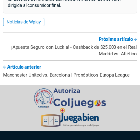
dirigida al consumidor final.
Noticias de Wplay
Próximo artículo
¡Apuesta Seguro con Luckia! - Cashback de $25.000 en el Real
Madrid vs. Atlético
Artículo anterior
Manchester United vs. Barcelona | Pronósticos Europa League