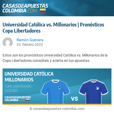
Universidad Católica vs. Millonarios | Pronósticos
Copa Libertadores
Ramón Guevara
23. febrero 2023
Estos son los pronósticos Universidad Católica vs. Millonarios de la
Copa Libertadores consúltalo y acierta en tus apuestas.
© casasdeapuestas-colombia.com