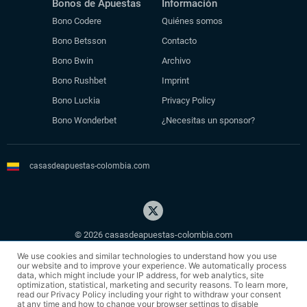
Bonos de Apuestas
Información
Bono Codere
Quiénes somos
Bono Betsson
Contacto
Bono Bwin
Archivo
Bono Rushbet
Imprint
Bono Luckia
Privacy Policy
Bono Wonderbet
¿Necesitas un sponsor?
casasdeapuestas-colombia.com
© 2026 casasdeapuestas-colombia.com
We use cookies and similar technologies to understand how you use
our website and to improve your experience. We automatically process
En casasdeapuestas-colombia.com solamente trabajamos con casas que cuenten
data, which might include your IP address, for web analytics, site
con una licencia válida por parte de
Coljuegos
.
optimization, statistical, marketing and security reasons. To learn more,
read our Privacy Policy including your right to withdraw your consent
El juego es entretenimiento, juega con moderación y responsablemente. Obtén ayuda
at any time and how to change your browser settings to disable