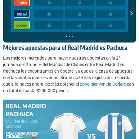
Mejores apuestas para el Real Madrid vs Pachuca
Los mejores mercados para hacer nuestras apuestas en la 2ª
jornada del Grupo H del Mundial de Clubes entre Real Madrid vs
Pachuca las encontramos en Codere, ya que es la casa de apuestas
con las cuotas más elevadas. Si aún no te has registrado, recuerda
que si lo haces ahora, podrás obtener el
bono bienvenida Codere
con
un total de hasta $200.000 pesos
.