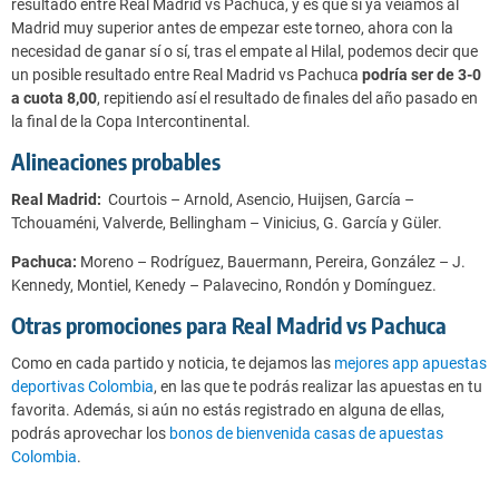
resultado entre Real Madrid vs Pachuca, y es que si ya veíamos al
Madrid muy superior antes de empezar este torneo, ahora con la
necesidad de ganar sí o sí, tras el empate al Hilal, podemos decir que
un posible resultado entre Real Madrid vs Pachuca
podría ser de 3-0
a cuota 8,00
, repitiendo así el resultado de finales del año pasado en
la final de la Copa Intercontinental.
Alineaciones probables
Real Madrid:
Courtois – Arnold, Asencio, Huijsen, García –
Tchouaméni, Valverde, Bellingham – Vinicius, G. García y Güler.
Pachuca:
Moreno – Rodríguez, Bauermann, Pereira, González – J.
Kennedy, Montiel, Kenedy – Palavecino, Rondón y Domínguez.
Otras promociones para Real Madrid vs Pachuca
Como en cada partido y noticia, te dejamos las
mejores app apuestas
deportivas Colombia
, en las que te podrás realizar las apuestas en tu
favorita. Además, si aún no estás registrado en alguna de ellas,
podrás aprovechar los
bonos de bienvenida casas de apuestas
Colombia
.