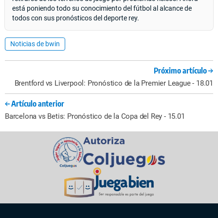
está poniendo todo su conocimiento del fútbol al alcance de
todos con sus pronósticos del deporte rey.
Noticias de bwin
Próximo artículo
Brentford vs Liverpool: Pronóstico de la Premier League - 18.01
Artículo anterior
Barcelona vs Betis: Pronóstico de la Copa del Rey - 15.01