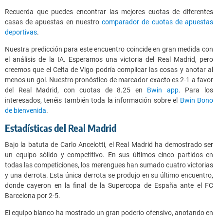
Recuerda que puedes encontrar las mejores cuotas de diferentes
casas de apuestas en nuestro
comparador de cuotas de apuestas
deportivas
.
Nuestra predicción para este encuentro coincide en gran medida con
el análisis de la IA. Esperamos una victoria del Real Madrid, pero
creemos que el Celta de Vigo podría complicar las cosas y anotar al
menos un gol. Nuestro pronóstico de marcador exacto es 2-1 a favor
del Real Madrid, con cuotas de 8.25 en
Bwin app
. Para los
interesados, tenéis también toda la información sobre el
Bwin Bono
de bienvenida
.
Estadísticas del Real Madrid
Bajo la batuta de Carlo Ancelotti, el Real Madrid ha demostrado ser
un equipo sólido y competitivo. En sus últimos cinco partidos en
todas las competiciones, los merengues han sumado cuatro victorias
y una derrota. Esta única derrota se produjo en su último encuentro,
donde cayeron en la final de la Supercopa de España ante el FC
Barcelona por 2-5.
El equipo blanco ha mostrado un gran poderío ofensivo, anotando en