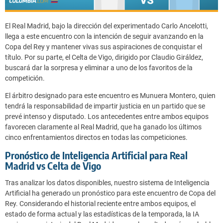
El Real Madrid, bajo la dirección del experimentado Carlo Ancelotti,
llega a este encuentro con la intención de seguir avanzando en la
Copa del Rey y mantener vivas sus aspiraciones de conquistar el
título. Por su parte, el Celta de Vigo, dirigido por Claudio Giráldez,
buscará dar la sorpresa y eliminar a uno de los favoritos de la
competición.
El árbitro designado para este encuentro es Munuera Montero, quien
tendrá la responsabilidad de impartir justicia en un partido que se
prevé intenso y disputado. Los antecedentes entre ambos equipos
favorecen claramente al Real Madrid, que ha ganado los últimos
cinco enfrentamientos directos en todas las competiciones.
Pronóstico de Inteligencia Artificial para Real
Madrid vs Celta de Vigo
Tras analizar los datos disponibles, nuestro sistema de Inteligencia
Artificial ha generado un pronóstico para este encuentro de Copa del
Rey. Considerando el historial reciente entre ambos equipos, el
estado de forma actual y las estadísticas de la temporada, la IA