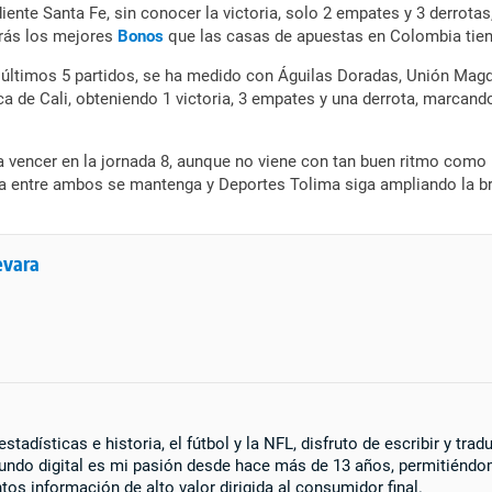
ente Santa Fe, sin conocer la victoria, solo 2 empates y 3 derrotas
arás los mejores
Bonos
que las casas de apuestas en Colombia tiene
s últimos 5 partidos, se ha medido con Águilas Doradas, Unión Magd
a de Cali, obteniendo 1 victoria, 3 empates y una derrota, marcand
a vencer en la jornada 8, aunque no viene con tan buen ritmo como 
ra entre ambos se mantenga y Deportes Tolima siga ampliando la b
vara
tadísticas e historia, el fútbol y la NFL, disfruto de escribir y tra
 mundo digital es mi pasión desde hace más de 13 años, permitién
os información de alto valor dirigida al consumidor final.