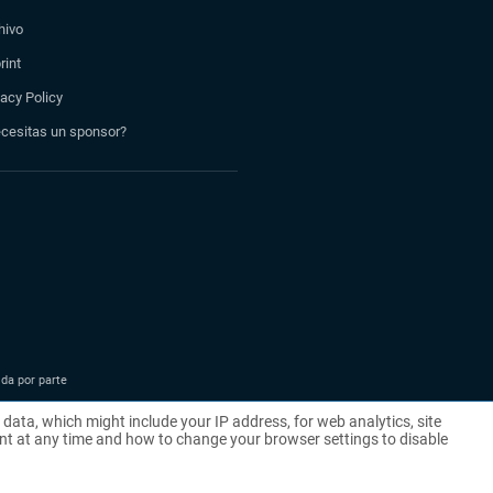
hivo
rint
vacy Policy
cesitas un sponsor?
da por parte
ata, which might include your IP address, for web analytics, site
 dirigida a
sent at any time and how to change your browser settings to disable
ivas.