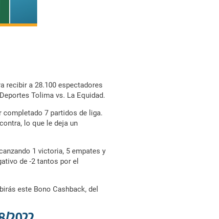
a recibir a 28.100 espectadores
o Deportes Tolima vs. La Equidad.
 completado 7 partidos de liga.
contra, lo que le deja un
canzando 1 victoria, 5 empates y
ativo de -2 tantos por el
ibirás este Bono Cashback, del
08/2022