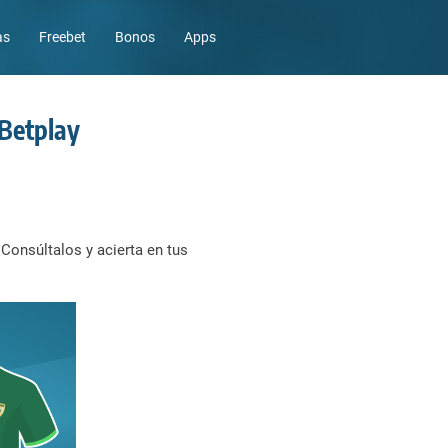
as
Freebet
Bonos
Apps
 Betplay
 Consúltalos y acierta en tus