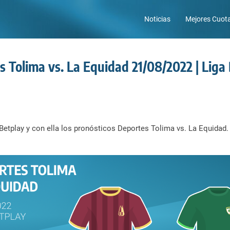
Noticias
Mejores Cuot
s Tolima vs. La Equidad 21/08/2022 | Liga
 Betplay y con ella los pronósticos Deportes Tolima vs. La Equidad.