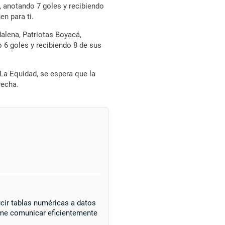
, anotando 7 goles y recibiendo
n para ti.
alena, Patriotas Boyacá,
o 6 goles y recibiendo 8 de sus
La Equidad, se espera que la
recha.
ducir tablas numéricas a datos
dome comunicar eficientemente