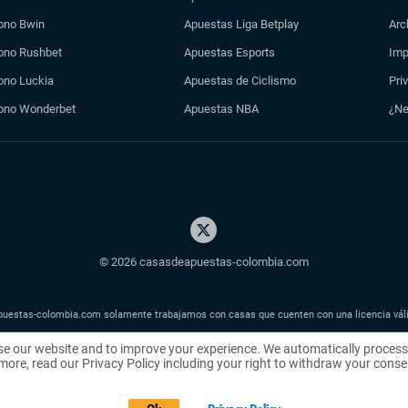
ono Bwin
Apuestas Liga Betplay
Arc
ono Rushbet
Apuestas Esports
Imp
ono Luckia
Apuestas de Ciclismo
Pri
ono Wonderbet
Apuestas NBA
¿Ne
© 2026 casasdeapuestas-colombia.com
uestas-colombia.com solamente trabajamos con casas que cuenten con una licencia váli
.
 our website and to improve your experience. We automatically process d
entretenimiento, juega con moderación y responsablemente. Obtén ayuda en
apy.org.
Prohibido el acceso a menores de edad. Todo el contenido en esta página web está
n more, read our Privacy Policy including your right to withdraw your con
ores de 18 años. Se aplican los términos y condiciones de las casas de apuestas respect