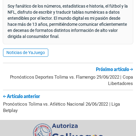
Soy fanático de los números, estadísticas e historia, el fútbol y la
NFL, disfruto de escribir y traducir tablas numéricas a datos
entendibles por el lector. El mundo digital es mi pasión desde
hace más de 13 años, permitiéndome comunicar eficientemente
en decenas de formatos distintos información de alto valor
dirigida al consumidor final.
Noticias de YaJuego
Próximo artículo
Pronósticos Deportes Tolima vs. Flamengo 29/06/2022 | Copa
Libertadores
Artículo anterior
Pronósticos Tolima vs. Atlético Nacional 26/06/2022 | Liga
Betplay