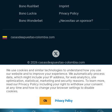
Bono Rushbet
Imprint
Bono Luckia
Privacy Policy
Bono Wonderbet
¿Necesitas un sponsor?
casasdeapuestas-colombia.com
© 2026 casasdeapuestas-colombia.com
We use cookies and similar technologies to understand how you use
our website and to improve your experience. We automatically process
En casasdeapuestas-colombia.com solamente trabajamos con casas que cuenten
data, which might include your IP address, for web analytics, site
con una licencia válida por parte de
Coljuegos
.
optimization, statistical, marketing and security reasons. To learn more,
read our Privacy Policy including your right to withdraw your consent
El juego es entretenimiento, juega con moderación y responsablemente. Obtén ayuda
at any time and how to change your browser settings to disable
en
cookies.
gamblingtherapy.org.
Prohibido el acceso a menores de edad. Todo el contenido en
esta página web está dirigida a personas mayores de 18 años. Se aplican los
términos y condiciones de las casas de apuestas respectivas.
Ok
Privacy Policy