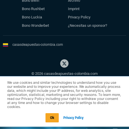
Bono Bwin
Archivo
Bono Rushbet
Imprint
Bono Luckia
Privacy Policy
Bono Wonderbet
¿Necesitas un sponsor?
casasdeapuestas-colombia.com
© 2026 casasdeapuestas-colombia.com
We use cookies and similar technologies to understand how you use
our website and to improve your experience. We automatically process
data, which might include your IP address, for web analytics, site
En casasdeapuestas-colombia.com solamente trabajamos con casas que cuenten
con una licencia válida por parte de
Coljuegos
.
optimization, statistical, marketing and security reasons. To learn more,
read our Privacy Policy including your right to withdraw your consent
El juego es entretenimiento, juega con moderación y responsablemente. Obtén ayuda
at any time and how to change your browser settings to disable
en
cookies.
gamblingtherapy.org.
Prohibido el acceso a menores de edad. Todo el contenido en
esta página web está dirigida a personas mayores de 18 años. Se aplican los
términos y condiciones de las casas de apuestas respectivas.
Ok
Privacy Policy