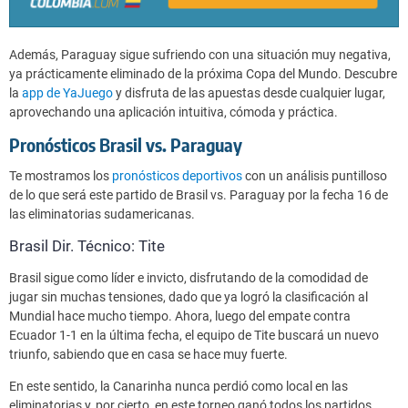
Además, Paraguay sigue sufriendo con una situación muy negativa,
ya prácticamente eliminado de la próxima Copa del Mundo.
Descubre
la
app de YaJuego
y disfruta de las apuestas desde cualquier lugar,
aprovechando una aplicación intuitiva, cómoda y práctica.
Pronósticos Brasil vs. Paraguay
Te mostramos los
pronósticos deportivos
con un análisis puntilloso
de lo que será este partido de Brasil vs. Paraguay por la fecha 16 de
las eliminatorias sudamericanas.
Brasil Dir. Técnico: Tite
Brasil sigue como líder e invicto, disfrutando de la comodidad de
jugar sin muchas tensiones, dado que ya logró la clasificación al
Mundial hace mucho tiempo. Ahora, luego del empate contra
Ecuador 1-1 en la última fecha, el equipo de Tite buscará un nuevo
triunfo, sabiendo que en casa se hace muy fuerte.
En este sentido, la Canarinha nunca perdió como local en las
eliminatorias y, por cierto, en este torneo ganó todos los partidos,