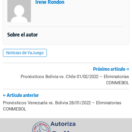
Irene Rondon
Sobre el autor
Noticias de YaJuego
Próximo artículo
Pronósticos Bolivia vs. Chile 01/02/2022 – Eliminatorias
CONMEBOL
Artículo anterior
Pronósticos Venezuela vs. Bolivia 28/01/2022 – Eliminatorias
CONMEBOL