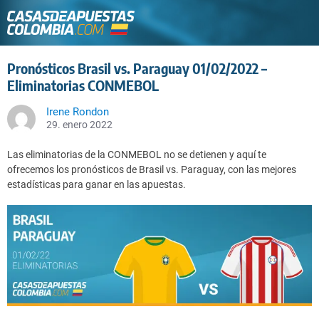
Pronósticos Brasil vs. Paraguay 01/02/2022 –
Eliminatorias CONMEBOL
Irene Rondon
29. enero 2022
Las eliminatorias de la CONMEBOL no se detienen y aquí te
ofrecemos los pronósticos de Brasil vs. Paraguay, con las mejores
estadísticas para ganar en las apuestas.