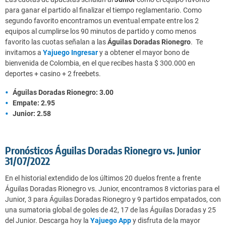
para ganar el partido al finalizar el tiempo reglamentario. Como
segundo favorito encontramos un eventual empate entre los 2
equipos al cumplirse los 90 minutos de partido y como menos
favorito las cuotas señalan a las
Águilas Doradas Rionegro
. Te
invitamos a
Yajuego Ingresar
y a obtener el mayor bono de
bienvenida de Colombia, en el que recibes hasta $ 300.000 en
deportes + casino + 2 freebets.
Águilas Doradas Rionegro: 3.00
Empate: 2.95
Junior: 2.58
Pronósticos Águilas Doradas Rionegro vs. Junior
31/07/2022
En el historial extendido de los últimos 20 duelos frente a frente
Águilas Doradas Rionegro vs. Junior, encontramos 8 victorias para el
Junior, 3 para Águilas Doradas Rionegro y 9 partidos empatados, con
una sumatoria global de goles de 42, 17 de las Águilas Doradas y 25
del Junior. Descarga hoy la
Yajuego App
y disfruta de la mayor