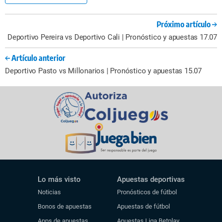
Próximo artículo
Deportivo Pereira vs Deportivo Cali | Pronóstico y apuestas 17.07
Artículo anterior
Deportivo Pasto vs Millonarios | Pronóstico y apuestas 15.07
Lo más visto
Apuestas deportivas
Noticias
Pronósticos de fútbol
Bonos de apuestas
Apuestas de fútbol
Apps de apuestas
Apuestas Liga Betplay