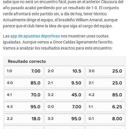
sabe que no será un encuentro fácil, pues en el anterior Clausura del
año pasado acabó perdiendo por un resultado de 1-0. El conjunto
verde afrontará este partido sin, a día de hoy, tener técnico.
Actualmente dirige el equipo, el brasileño William Amaral, aunque
parece que el club tiene la idea de que siga al cargo del equipo.
Las
app de apuestas deportivas
nos muestran unas cuotas
igualadas. Aunque vemos a Once Caldas ligeramente favorito.
Vamos a analizar los resultados exactos para este encuentro: