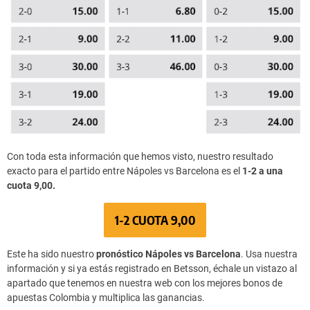
Con toda esta información que hemos visto, nuestro resultado
exacto para el partido entre Nápoles vs Barcelona es el
1-2 a una
cuota 9,00.
1-2
CUOTA 9,00
Este ha sido nuestro
pronóstico Nápoles vs Barcelona
. Usa nuestra
información y si ya estás registrado en Betsson, échale un vistazo al
apartado que tenemos en nuestra web con los mejores bonos de
apuestas Colombia y multiplica las ganancias.