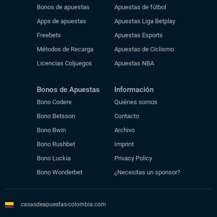
Bonos de apuestas
Apuestas de fútbol
Apps de apuestas
Apuestas Liga Betplay
Freebets
Apuestas Esports
Métodos de Recarga
Apuestas de Ciclismo
Licencias Coljuegos
Apuestas NBA
Bonos de Apuestas
Información
Bono Codere
Quiénes somos
Bono Betsson
Contacto
Bono Bwin
Archivo
Bono Rushbet
Imprint
Bono Luckia
Privacy Policy
Bono Wonderbet
¿Necesitas un sponsor?
casasdeapuestas-colombia.com