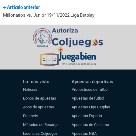
Artículo anterior
Millonarios vs. Junior 19/11/2022 Liga Betplay
Lo más visto
Apuestas deportivas
Noticias
Pronósticos de fútbol
Bonos de apuestas
Apuestas de fútbol
Apps de apuestas
Apuestas Liga Betplay
Freebets
Apuestas Esports
Métodos de Recarga
Apuestas de Ciclismo
Licencias Coljuegos
Apuestas NBA