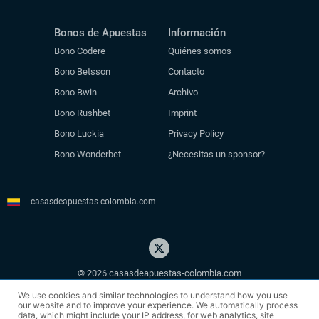
Bonos de Apuestas
Información
Bono Codere
Quiénes somos
Bono Betsson
Contacto
Bono Bwin
Archivo
Bono Rushbet
Imprint
Bono Luckia
Privacy Policy
Bono Wonderbet
¿Necesitas un sponsor?
casasdeapuestas-colombia.com
© 2026 casasdeapuestas-colombia.com
We use cookies and similar technologies to understand how you use
our website and to improve your experience. We automatically process
En casasdeapuestas-colombia.com solamente trabajamos con casas que cuenten
data, which might include your IP address, for web analytics, site