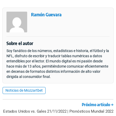
Ramón Guevara
Sobre el autor
Soy fanático de los números, estadísticas e historia, el fútbol y la
NFL, disfruto de escribir y traducir tablas numéricas a datos
entendibles por el lector. El mundo digital es mi pasión desde
hace más de 13 años, permitiéndome comunicar eficientemente
en decenas de formatos distintos información de alto valor
dirigida al consumidor final.
Noticias de Mozzartbet
Próximo artículo
Estados Unidos vs. Gales 21/11/2022 | Pronósticos Mundial 2022