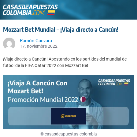
Mozzart Bet Mundial – ¡Viaja directo a Cancún!
Ramón Guevara
17. noviembre 2022
¡Viaja directo a Cancún! Apostando en los partidos del mundial de
futbol de la FIFA Qatar 2022 con Mozzart Bet.
© casasdeapuestas-colombia