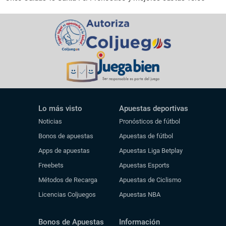
Lo más visto
Apuestas deportivas
Noticias
Pronósticos de fútbol
Bonos de apuestas
Apuestas de fútbol
Apps de apuestas
Apuestas Liga Betplay
Freebets
Apuestas Esports
Métodos de Recarga
Apuestas de Ciclismo
Licencias Coljuegos
Apuestas NBA
Bonos de Apuestas
Información