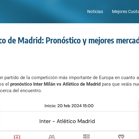
Noticias
Mejores Cuot
ico de Madrid: Pronóstico y mejores merca
n partido de la competición más importante de Europa en cuanto a 
os el
pronóstico Inter Milán vs Atlético de Madrid
para que veáis nu
cerca del encuentro.