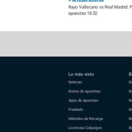
Artículo anterior
Rayo Vallecano vs Real Madrid: 
apuestas 18.02
Lo más visto
B
Noticias
B
Bonos de apuestas
B
Apps de apuestas
B
Freebets
B
Métodos de Recarga
B
Licencias Coljuegos
B