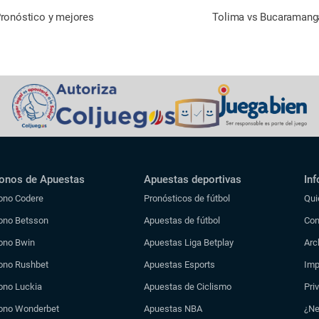
Pronóstico y mejores
Tolima vs Bucaramanga
onos de Apuestas
Apuestas deportivas
In
ono Codere
Pronósticos de fútbol
Qui
ono Betsson
Apuestas de fútbol
Con
ono Bwin
Apuestas Liga Betplay
Arc
ono Rushbet
Apuestas Esports
Imp
ono Luckia
Apuestas de Ciclismo
Pri
ono Wonderbet
Apuestas NBA
¿Ne