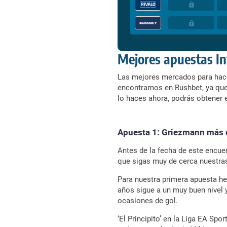
Mejores apuestas In
Las mejores mercados para hacer
encontramos en Rushbet, ya que 
lo haces ahora, podrás obtener 
Apuesta 1: Griezmann más d
Antes de la fecha de este encuen
que sigas muy de cerca nuestr
Para nuestra primera apuesta 
años sigue a un muy buen nivel 
ocasiones de gol.
‘El Principito’ en la Liga EA Spo