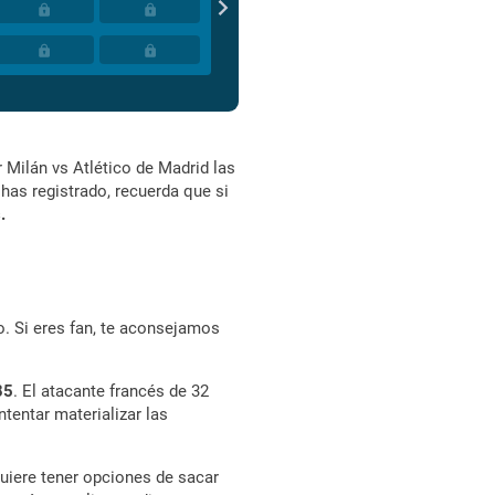
Milán vs Atlético de Madrid las
has registrado, recuerda que si
.
o. Si eres fan, te aconsejamos
85
. El atacante francés de 32
tentar materializar las
 quiere tener opciones de sacar