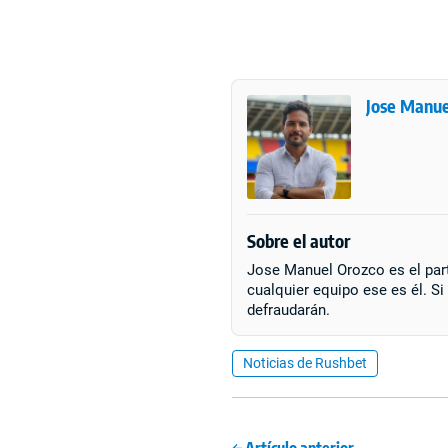
Jose Manue
Sobre el autor
Jose Manuel Orozco es el part
cualquier equipo ese es él. S
defraudarán.
Noticias de Rushbet