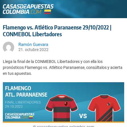
Flamengo vs. Atlético Paranaense 29/10/2022 |
CONMEBOL Libertadores
Ramón Guevara
21. octubre 2022
Llega la final de la CONMEBOL Libertadores y con ella los
pronósticos Flamengo vs. Atlético Paranaense, consúltalos y acierta
en tus apuestas.
© casasdeapuestas-colombia.com