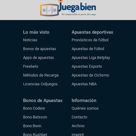
Lo más visto
Apuestas deportivas
Noticias
Pronósticos de fútbol
Bonos de apuestas
Apuestas de fútbol
Apps de apuestas
Apuestas Liga Betplay
Freebets
Apuestas Esports
Métodos de Recarga
Apuestas de Ciclismo
Licencias Coljuegos
Apuestas NBA
Bonos de Apuestas
Información
Bono Codere
Quiénes somos
Bono Betsson
Contacto
Bono Bwin
Archivo
Bono Rushbet
Imprint