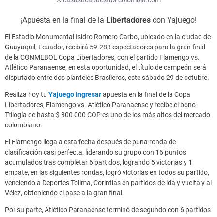
¡Apuesta en la final de la
Libertadores
con Yajuego!
El Estadio Monumental Isidro Romero Carbo, ubicado en la ciudad de
Guayaquil, Ecuador, recibirá 59.283 espectadores para la gran final
de la CONMEBOL Copa Libertadores, con el partido Flamengo vs.
Atlético Paranaense, en esta oportunidad, el título de campeón será
disputado entre dos planteles Brasileros, este sábado 29 de octubre.
Realiza hoy tu
Yajuego ingresar
apuesta en la final de la Copa
Libertadores, Flamengo vs. Atlético Paranaense y recibe el bono
Trilogía de hasta $ 300 000 COP es uno de los más altos del mercado
colombiano.
El Flamengo llega a esta fecha después de puna ronda de
clasificación casi perfecta, liderando su grupo con 16 puntos
acumulados tras completar 6 partidos, logrando 5 victorias y 1
empate, en las siguientes rondas, logró victorias en todos su partido,
venciendo a Deportes Tolima, Corintias en partidos de ida y vuelta y al
Vélez, obteniendo el pase a la gran final.
Por su parte, Atlético Paranaense terminó de segundo con 6 partidos