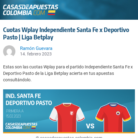
Cuotas Wplay Independiente Santa Fe x Deportivo
Pasto | Liga Betplay
Ramón Guevara
14. febrero 2023
Estas son las cuotas Wplay para el partido Independiente Santa Fe x
Deportivo Pasto de la Liga Betplay acierta en tus apuestas
consultándolo.
© casasdeapuestas-colombia.com