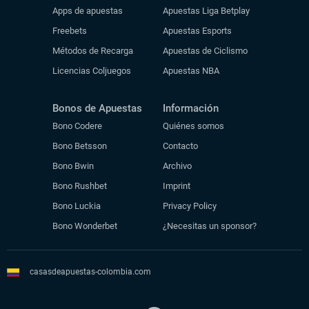
Apps de apuestas
Apuestas Liga Betplay
Freebets
Apuestas Esports
Métodos de Recarga
Apuestas de Ciclismo
Licencias Coljuegos
Apuestas NBA
Bonos de Apuestas
Información
Bono Codere
Quiénes somos
Bono Betsson
Contacto
Bono Bwin
Archivo
Bono Rushbet
Imprint
Bono Luckia
Privacy Policy
Bono Wonderbet
¿Necesitas un sponsor?
casasdeapuestas-colombia.com