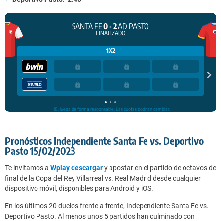
Pronósticos Independiente Santa Fe vs. Deportivo
Pasto 15/02/2023
Te invitamos a
Wplay descargar
y apostar en el partido de octavos de
final de la Copa del Rey Villarreal vs. Real Madrid desde cualquier
dispositivo móvil, disponibles para Android y iOS.
En los últimos 20 duelos frente a frente, Independiente Santa Fe vs.
Deportivo Pasto. Al menos unos 5 partidos han culminado con