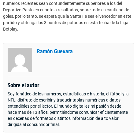
números recientes sean contundentemente superiores a los del
Deportivo Pasto en cuanto a resultados, sobre todo en cantidad de
goles, por lo tanto, se espera que la Santa Fe sea el vencedor en este
partido y obtenga los 3 puntos disputados en esta fecha de la Liga
Betplay.
Ramón Guevara
Sobre el autor
Soy fanático de los números, estadísticas e historia, el fútbol y la
NFL, disfruto de escribir y traducir tablas numéricas a datos
entendibles por el lector. El mundo digital es mi pasión desde
hace más de 13 años, permitiéndome comunicar eficientemente
en decenas de formatos distintos información de alto valor
dirigida al consumidor final.