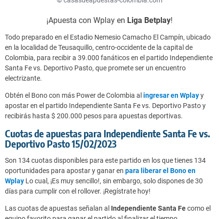
¡Apuesta con Wplay en
Liga Betplay
!
Todo preparado en el Estadio Nemesio Camacho El Campín, ubicado
en la localidad de Teusaquillo, centro-occidente de la capital de
Colombia, para recibir a 39.000 fanáticos en el partido Independiente
Santa Fe vs. Deportivo Pasto, que promete ser un encuentro
electrizante.
Obtén el Bono con más Power de Colombia al
ingresar en Wplay
y
apostar en el partido Independiente Santa Fe vs. Deportivo Pasto y
recibirás hasta $ 200.000 pesos para apuestas deportivas.
Cuotas de apuestas para Independiente Santa Fe vs.
Deportivo Pasto 15/02/2023
Son 134 cuotas disponibles para este partido en los que tienes 134
oportunidades para apostar y ganar en
para liberar el Bono en
Wplay
Lo cual, ¡Es muy sencillo!, sin embargo, solo dispones de 30
días para cumplir con el rollover. ¡Regístrate hoy!
Las cuotas de apuestas señalan al
Independiente Santa Fe
como el
equipo favorito para ganar el partido al finalizar el tiempo