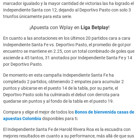
marcador igualado y la mayor cantidad de victorias las ha logrado el
Independiente Santa con 12, dejando al Deportivo Pasto con solo 3
triunfos únicamente para esta serie.
¡Apuesta con Wplay en
Liga Betplay
!
En cuanto a las anotaciones en los últimos 20 partidos cara a cara
Independiente Santa Fe vs. Deportivo Pasto, el promedio de gol por
encuentro se mantiene en 2.25, con un total combinado de goles que
asciende a 45 tantos, 31 anotados por Independiente Santa Fe y 14
por Deportivo Pasto.
De momento en esta campaña Independiente Santa Fe ha
completado 2 partidos, obteniendo 2 empates para acumular 2
puntos y ubicarse en el puesto 14 de la tabla, por su parte, el
Deportivo Pasto solo ha culminado el debut con derrota para
quedarse sin puntos y al fondo de la tabla en el puesto 19.
Compara y elige el mejor de todos los
Bonos de bienvenida casas de
apuestas Colombia
disponibles para ti.
El Independiente Santa Fe de Harold Rivera Roa es la escuadra con
mejores resultados en cuanto a su performance, más allá de que sus