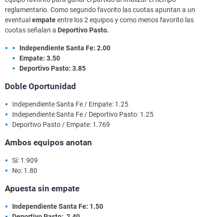
reglamentario. Como segundo favorito las cuotas apuntan a un
eventual
empate
entre los 2 equipos y como menos favorito las
cuotas señalan a
Deportivo Pasto.
Independiente Santa Fe: 2.00
Empate: 3.50
Deportivo Pasto: 3.85
Doble Oportunidad
Independiente Santa Fe / Empate: 1.25
Independiente Santa Fe / Deportivo Pasto: 1.25
Deportivo Pasto / Empate: 1.769
Ambos equipos anotan
Sí: 1.909
No: 1.80
Apuesta sin empate
Independiente Santa Fe: 1.50
Deportivo Pasto: 2.40