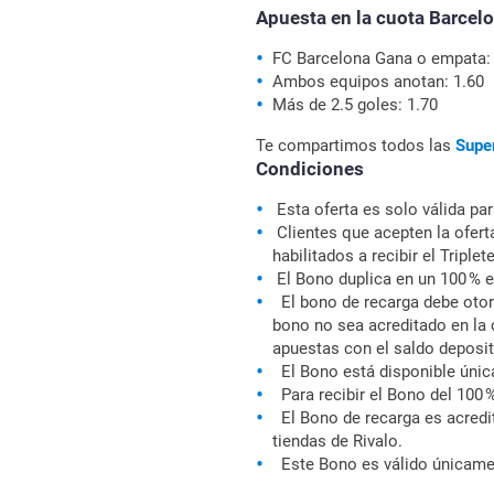
Apuesta en la cuota Barcel
FC Barcelona Gana o empata:
Ambos equipos anotan: 1.60
Más de 2.5 goles: 1.70
Te compartimos todos las
Supe
Condiciones
Esta oferta es solo válida par
Clientes que acepten la ofert
habilitados a recibir el Triple
El Bono duplica en un 100 % e
El bono de recarga debe otorg
bono no sea acreditado en la 
apuestas con el saldo deposit
El Bono está disponible única
Para recibir el Bono del 100 
El Bono de recarga es acredi
tiendas de Rivalo.
Este Bono es válido únicament