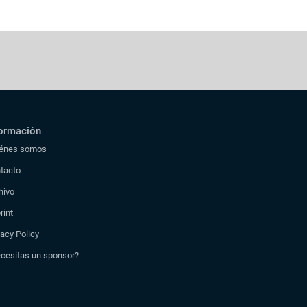
formación
énes somos
tacto
hivo
rint
vacy Policy
cesitas un sponsor?