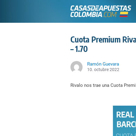
Cuota Premium Rival
– 1.70
Ramón Guevara
10. octubre 2022
Rivalo nos trae una Cuota Premi