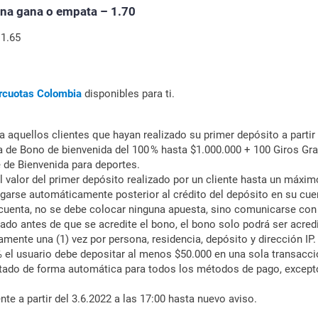
ona gana o empata – 1.70
 1.65
rcuotas Colombia
disponibles para ti.
a aquellos clientes que hayan realizado su primer depósito a partir 
a de Bono de bienvenida del 100 % hasta $1.000.000 + 100 Giros Gra
te de Bienvenida para deportes.
l valor del primer depósito realizado por un cliente hasta un máxim
arse automáticamente posterior al crédito del depósito en su cuen
cuenta, no se debe colocar ninguna apuesta, sino comunicarse con se
ado antes de que se acredite el bono, el bono solo podrá ser acred
mente una (1) vez por persona, residencia, depósito y dirección IP.
% el usuario debe depositar al menos $50.000 en una sola transacci
tado de forma automática para todos los métodos de pago, excepto
e a partir del 3.6.2022 a las 17:00 hasta nuevo aviso.