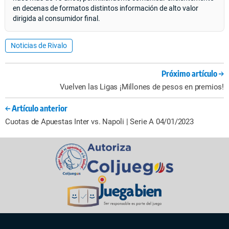
en decenas de formatos distintos información de alto valor
dirigida al consumidor final.
Noticias de Rivalo
Próximo artículo
Vuelven las Ligas ¡Millones de pesos en premios!
Artículo anterior
Cuotas de Apuestas Inter vs. Napoli | Serie A 04/01/2023