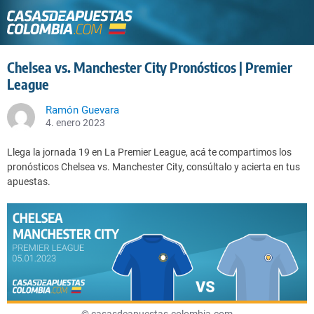
Chelsea vs. Manchester City Pronósticos | Premier
League
Ramón Guevara
4. enero 2023
Llega la jornada 19 en La Premier League, acá te compartimos los
pronósticos Chelsea vs. Manchester City, consúltalo y acierta en tus
apuestas.
© casasdeapuestas-colombia.com