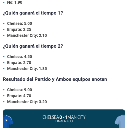
No: 1.90
¿Quién ganará el tiempo 1?
Chelsea: 5.00
Empate: 2.25
Manchester City: 2.10
¿Quién ganará el tiempo 2?
Chelsea: 4.50
Empate: 2.70
Manchester City: 1.85
Resultado del Partido y Ambos equipos anotan
Chelsea: 9.00
Empate: 4.70
Manchester City: 3.20