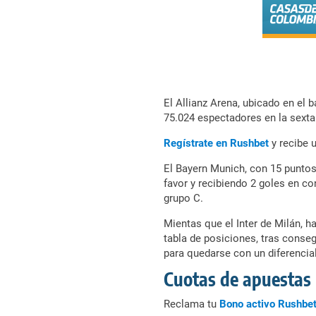
El Allianz Arena, ubicado en el 
75.024 espectadores en la sexta
Regístrate en Rushbet
y recibe 
El Bayern Munich, con 15 puntos,
favor y recibiendo 2 goles en co
grupo C.
Mientas que el Inter de Milán, 
tabla de posiciones, tras conseg
para quedarse con un diferencial
Cuotas de apuestas 
Reclama tu
Bono activo Rushbe