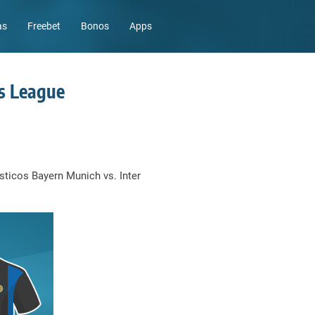
as
Freebet
Bonos
Apps
ns League
ticos Bayern Munich vs. Inter