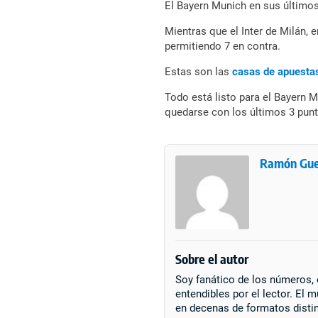
El Bayern Munich en sus últimos 
Mientras que el Inter de Milán, 
permitiendo 7 en contra.
Estas son las
casas de apuesta
Todo está listo para el Bayern M
quedarse con los últimos 3 punt
Ramón Gue
Sobre el autor
Soy fanático de los números, es
entendibles por el lector. El
en decenas de formatos distint