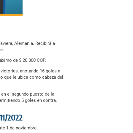
Baviera, Alemania. Recibirá a
e.
máximo de $ 20.000 COP.
 victorias, anotando 16 goles a
, lo que le ubica como cabeza del
 en el segundo puesto de la
ermitiendo 5 goles en contra,
11/2022
este 1 de noviembre.