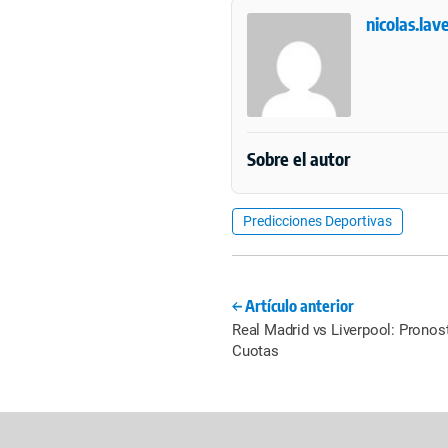
nicolas.lav
Sobre el autor
Predicciones Deportivas
Artículo anterior
Real Madrid vs Liverpool: Pronos
Cuotas