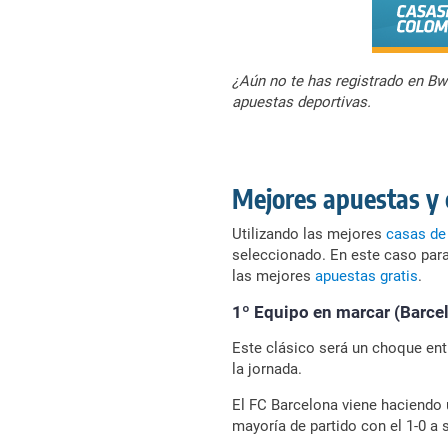
¿Aún no te has registrado en Bw
apuestas deportivas.
Mejores apuestas y 
Utilizando las mejores
casas de
seleccionado. En este caso para
las mejores
apuestas gratis
.
1º Equipo en marcar (Barce
Este clásico será un choque ent
la jornada.
El FC Barcelona viene haciendo 
mayoría de partido con el 1-0 a 