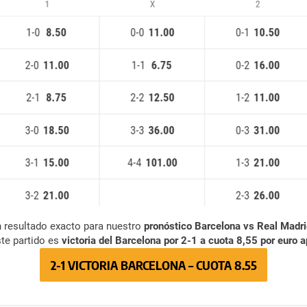
un resultado exacto para nuestro
pronóstico Barcelona vs Real Madr
te partido es
victoria del Barcelona por 2-1 a cuota 8,55 por euro 
2
-1 VICTORIA BARCELONA – CUOTA 8.55