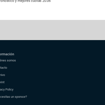
ronóstico y mejores cuotas 20.06
formación
énes somos
tacto
hivo
rint
vacy Policy
cesitas un sponsor?