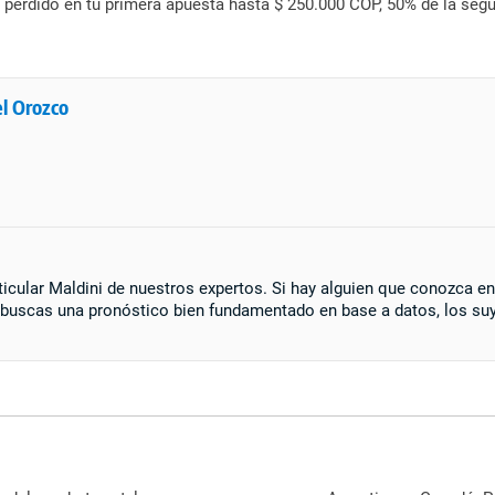
r perdido en tu primera apuesta hasta $ 250.000 COP, 50% de la seg
l Orozco
icular Maldini de nuestros expertos. Si hay alguien que conozca en 
i buscas una pronóstico bien fundamentado en base a datos, los su