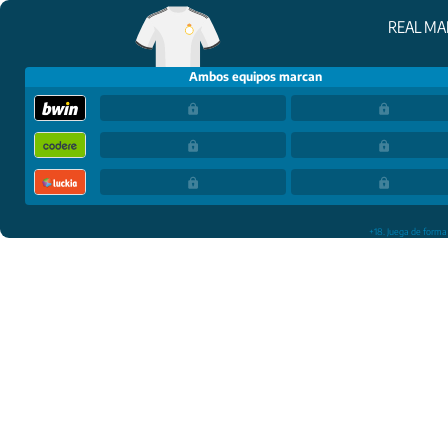
REAL MA
Ambos equipos marcan
+18. Juega de forma