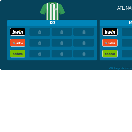
ATL. N
1X2
M
+18. Juega de forma