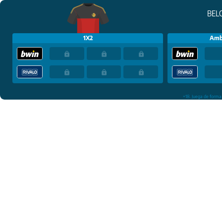
BEL
1X2
Amb
+18. Juega de forma