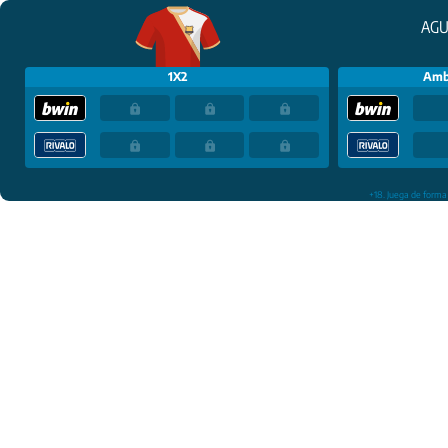
AGU
1X2
Amb
+18. Juega de forma