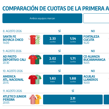
COMPARACIÓN DE CUOTAS DE LA PRIMERA A
Ambos equipos marcan
8. AGOSTO 2026
SÍ
NO
SANTA FE
FORTALEZA
2.33
1.54
BOYACA CHICO
CUCUTA
Luckia
Luckia
14:00
16:20
9. AGOSTO 2026
SÍ
NO
AD PASTO
CD ALIANZA
2.02
1.71
DEPORTIVO CALI
BUCARAMANGA
Luckia
Luckia
20:30
16:05
10. AGOSTO 2026
SÍ
NO
AMERICA
AGUILAS
1.83
1.88
ATL. NACIONAL
LLANEROS
bwin
Luckia
20:15
16:00
11. AGOSTO 2026
SÍ
ATLETICO JUNIOR
2.11
PEREIRA
Luckia
20:05